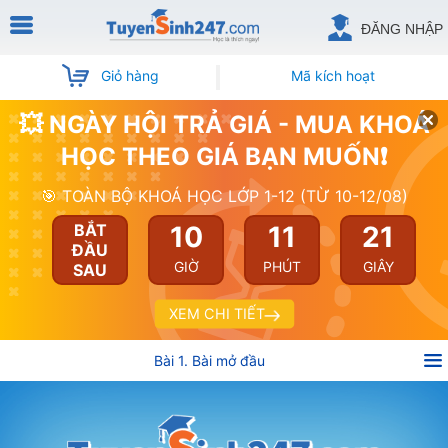
ĐĂNG NHẬP
Giỏ hàng
Mã kích hoạt
💥 NGÀY HỘI TRẢ GIÁ - MUA KHOÁ
HỌC THEO GIÁ BẠN MUỐN❗
🎯 TOÀN BỘ KHOÁ HỌC LỚP 1-12 (TỪ 10-12/08)
10
11
21
BẮT
ĐẦU
GIỜ
PHÚT
GIÂY
SAU
XEM CHI TIẾT
Bài 1. Bài mở đầu