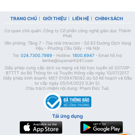
TRANG CHỦ
GIỚI THIỆU
LIÊN HỆ
CHÍNH SÁCH
Cơ quan chủ quản: Công ty Cổ phần công nghệ giáo dục Thành
Phát
Văn phòng: Tầng 7 - Tòa nhà Intracom - Số 82 Đường Dịch Vọng
Hậu - Phường Cầu Giấy - Hà Nội
Tel:
024.7300.7989
- Hotline:
1800.6947
- Email hỗ trợ:
lienhe@tuyensinh247.com
Giấy phép cung cấp dịch vụ mạng xã hội trực tuyến số 337/GP-
BTTTT do Bộ Thông tin và Truyền thông cấp ngày 10/07/2017.
Giấy phép kinh doanh: MST-0106478082 do Sở Kế hoạch và Đầu
tư cấp ngày 05/04/2023 (Lần 5).
Chịu trách nhiệm nội dung: Phạm Đức Tuệ.
Tải ứng dụng