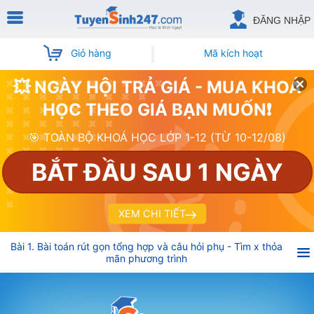
ĐĂNG NHẬP
Giỏ hàng
Mã kích hoạt
💥 NGÀY HỘI TRẢ GIÁ - MUA KHOÁ
HỌC THEO GIÁ BẠN MUỐN❗
🎯 TOÀN BỘ KHOÁ HỌC LỚP 1-12 (TỪ 10-12/08)
BẮT ĐẦU SAU 1 NGÀY
XEM CHI TIẾT
Bài 1. Bài toán rút gọn tổng hợp và câu hỏi phụ - Tìm x thỏa
mãn phương trình