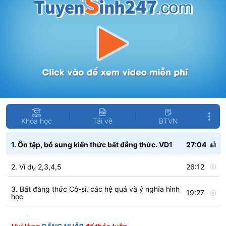
Khóa học
Tải về
BTVN
1. Ôn tập, bổ sung kiến thức bất đẳng thức. VD1
27:04
2. Ví dụ 2,3,4,5
26:12
3. Bất đăng thức Cô-si, các hệ quả và ý nghĩa hình
19:27
học
4. Mở rộng BĐT Co-si, BĐT Bunhiacopxki, BĐT chứa
28:59