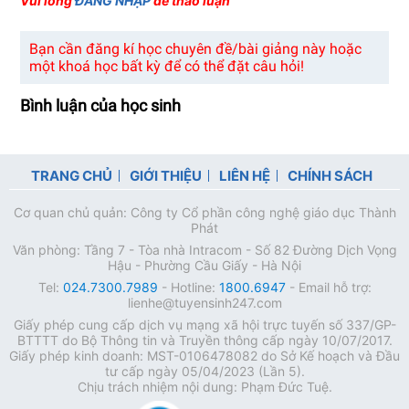
dấu giá trị tuyệt đối. VD1,2
Vui lòng
ĐĂNG NHẬP
để thảo luận
Bạn cần đăng kí học chuyên đề/bài giảng này hoặc
một khoá học bất kỳ để có thể đặt câu hỏi!
Bình luận của học sinh
TRANG CHỦ
GIỚI THIỆU
LIÊN HỆ
CHÍNH SÁCH
Cơ quan chủ quản: Công ty Cổ phần công nghệ giáo dục Thành
Phát
Văn phòng: Tầng 7 - Tòa nhà Intracom - Số 82 Đường Dịch Vọng
Hậu - Phường Cầu Giấy - Hà Nội
Tel:
024.7300.7989
- Hotline:
1800.6947
- Email hỗ trợ:
lienhe@tuyensinh247.com
Giấy phép cung cấp dịch vụ mạng xã hội trực tuyến số 337/GP-
BTTTT do Bộ Thông tin và Truyền thông cấp ngày 10/07/2017.
Giấy phép kinh doanh: MST-0106478082 do Sở Kế hoạch và Đầu
tư cấp ngày 05/04/2023 (Lần 5).
Chịu trách nhiệm nội dung: Phạm Đức Tuệ.