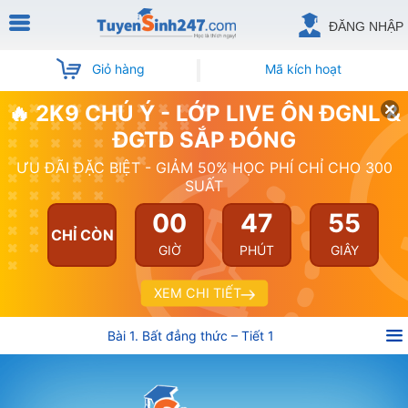
ĐĂNG NHẬP
Giỏ hàng
Mã kích hoạt
🔥 2K9 CHÚ Ý - LỚP LIVE ÔN ĐGNL &
ĐGTD SẮP ĐÓNG
ƯU ĐÃI ĐẶC BIỆT - GIẢM 50% HỌC PHÍ CHỈ CHO 300
SUẤT
00
47
55
CHỈ CÒN
GIỜ
PHÚT
GIÂY
XEM CHI TIẾT
Bài 1. Bất đẳng thức – Tiết 1