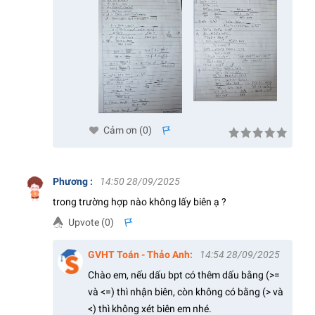
Cảm ơn (
0
)
s
Phương
:
14:50 28/09/2025
trong trường hợp nào không lấy biên ạ ?
Upvote (
0
)
s
GVHT Toán - Thảo Anh
:
14:54 28/09/2025
Chào em, nếu dấu bpt có thêm dấu bằng (>=
và <=) thì nhận biên, còn không có bằng (> và
<) thì không xét biên em nhé.