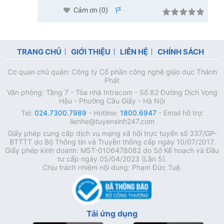
Cảm ơn (
0
)
s
TRANG CHỦ
GIỚI THIỆU
LIÊN HỆ
CHÍNH SÁCH
Cơ quan chủ quản: Công ty Cổ phần công nghệ giáo dục Thành
Phát
Văn phòng: Tầng 7 - Tòa nhà Intracom - Số 82 Đường Dịch Vọng
Hậu - Phường Cầu Giấy - Hà Nội
Tel:
024.7300.7989
- Hotline:
1800.6947
- Email hỗ trợ:
lienhe@tuyensinh247.com
Giấy phép cung cấp dịch vụ mạng xã hội trực tuyến số 337/GP-
BTTTT do Bộ Thông tin và Truyền thông cấp ngày 10/07/2017.
Giấy phép kinh doanh: MST-0106478082 do Sở Kế hoạch và Đầu
tư cấp ngày 05/04/2023 (Lần 5).
Chịu trách nhiệm nội dung: Phạm Đức Tuệ.
Tải ứng dụng