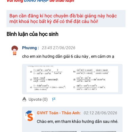
Vui lòng
ĐĂNG NHẬP
để thảo luận
5. Tổng kết
26:57
Bạn cần đăng kí học chuyên đề/bài giảng này hoặc
một khoá học bất kỳ để có thể đặt câu hỏi!
Bình luận của học sinh
Phương
:
23:45 27/06/2026
cho em xin hướng dẫn giải 6 câu này , em cảm ơn ạ
Upvote (
0
)
s
GVHT Toán - Thảo Anh
:
02:12 28/06/2026
Chào em, em tham khảo hướng dẫn sau nhé.