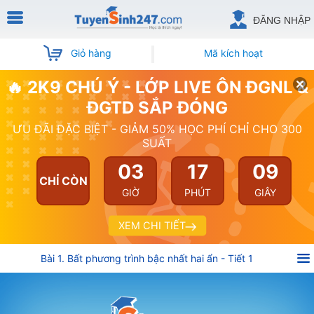
ĐĂNG NHẬP
Giỏ hàng
Mã kích hoạt
🔥 2K9 CHÚ Ý - LỚP LIVE ÔN ĐGNL &
ĐGTD SẮP ĐÓNG
ƯU ĐÃI ĐẶC BIỆT - GIẢM 50% HỌC PHÍ CHỈ CHO 300
SUẤT
03
17
09
CHỈ CÒN
GIỜ
PHÚT
GIÂY
XEM CHI TIẾT
Bài 1. Bất phương trình bậc nhất hai ẩn - Tiết 1