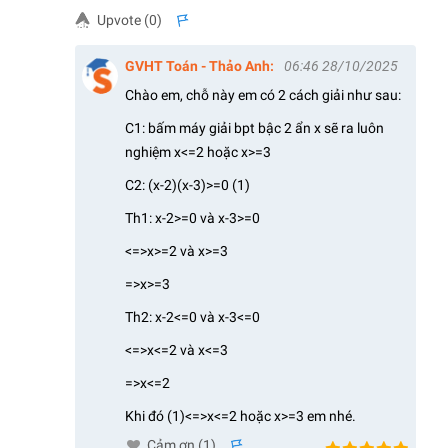
Upvote (
0
)
s
GVHT Toán - Thảo Anh
:
06:46 28/10/2025
Chào em, chỗ này em có 2 cách giải như sau:
C1: bấm máy giải bpt bậc 2 ẩn x sẽ ra luôn
nghiệm x<=2 hoặc x>=3
C2: (x-2)(x-3)>=0 (1)
Th1: x-2>=0 và x-3>=0
<=>x>=2 và x>=3
=>x>=3
Th2: x-2<=0 và x-3<=0
<=>x<=2 và x<=3
=>x<=2
Khi đó (1)<=>x<=2 hoặc x>=3 em nhé.
Cảm ơn (
1
)
s