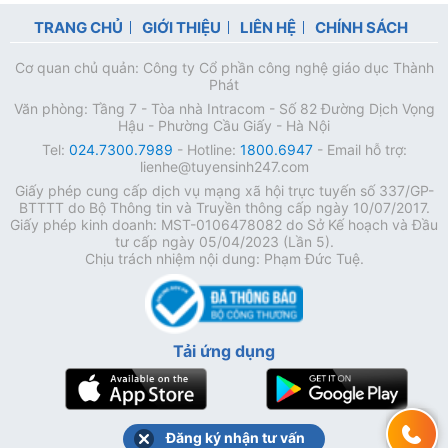
TRANG CHỦ
GIỚI THIỆU
LIÊN HỆ
CHÍNH SÁCH
Cơ quan chủ quản: Công ty Cổ phần công nghệ giáo dục Thành
Phát
Văn phòng: Tầng 7 - Tòa nhà Intracom - Số 82 Đường Dịch Vọng
Hậu - Phường Cầu Giấy - Hà Nội
Tel:
024.7300.7989
- Hotline:
1800.6947
- Email hỗ trợ:
lienhe@tuyensinh247.com
Giấy phép cung cấp dịch vụ mạng xã hội trực tuyến số 337/GP-
BTTTT do Bộ Thông tin và Truyền thông cấp ngày 10/07/2017.
Giấy phép kinh doanh: MST-0106478082 do Sở Kế hoạch và Đầu
tư cấp ngày 05/04/2023 (Lần 5).
Chịu trách nhiệm nội dung: Phạm Đức Tuệ.
Tải ứng dụng
Đăng ký nhận tư vấn