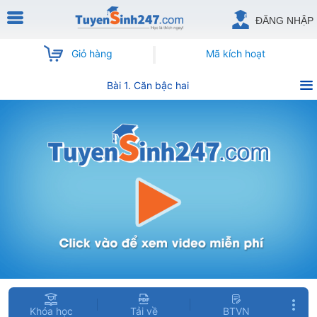
ĐĂNG NHẬP
Giỏ hàng
Mã kích hoạt
Bài 1. Căn bậc hai
Khóa học
Tải về
BTVN