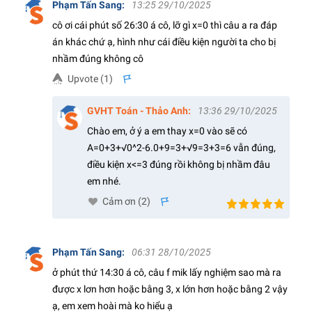
Phạm Tấn Sang
:
13:25 29/10/2025
cô ơi cái phút số 26:30 á cô, lỡ gì x=0 thì câu a ra đáp
án khác chứ ạ, hình như cái điều kiện người ta cho bị
nhầm đúng không cô
Upvote (
1
)
s
GVHT Toán - Thảo Anh
:
13:36 29/10/2025
Chào em, ở ý a em thay x=0 vào sẽ có
A=0+3+√0^2-6.0+9=3+√9=3+3=6 vẫn đúng,
điều kiện x<=3 đúng rồi không bị nhầm đâu
em nhé.
Cảm ơn (
2
)
s
Phạm Tấn Sang
:
06:31 28/10/2025
ở phút thứ 14:30 á cô, câu f mik lấy nghiệm sao mà ra
được x lơn hơn hoặc bằng 3, x lớn hơn hoặc bằng 2 vậy
ạ, em xem hoài mà ko hiểu ạ