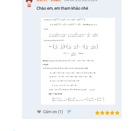
Chào em, em tham khảo nhé
Cảm ơn (
1
)
s