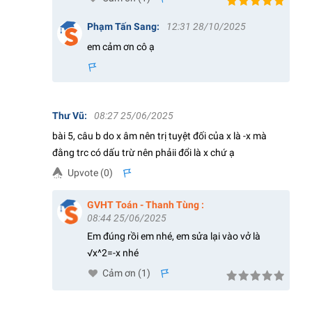
Phạm Tấn Sang
:
12:31 28/10/2025
em cảm ơn cô ạ
s
Thư Vũ
:
08:27 25/06/2025
bài 5, câu b do x âm nên trị tuyệt đối của x là -x mà
đằng trc có dấu trừ nên phảii đổi là x chứ ạ
Upvote (
0
)
s
GVHT Toán - Thanh Tùng
:
08:44 25/06/2025
Em đúng rồi em nhé, em sửa lại vào vở là
√x^2=-x nhé
Cảm ơn (
1
)
s