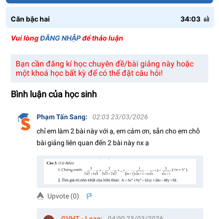
Căn bậc hai
34:03
Vui lòng
ĐĂNG NHẬP
để thảo luận
Bạn cần đăng kí học chuyên đề/bài giảng này hoặc
một khoá học bất kỳ để có thể đặt câu hỏi!
Bình luận của học sinh
Phạm Tấn Sang
:
02:03 23/03/2026
chỉ em làm 2 bài này với ạ, em cảm ơn, sẵn cho em chỗ
bài giảng liên quan đến 2 bài này nx ạ
Upvote (
0
)
s
GVHT - Loan
:
04:00 23/03/2026