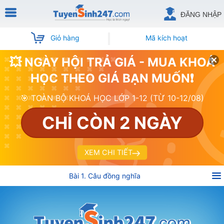
ĐĂNG NHẬP
Giỏ hàng
Mã kích hoạt
💥 NGÀY HỘI TRẢ GIÁ - MUA KHOÁ
HỌC THEO GIÁ BẠN MUỐN❗
🎯 TOÀN BỘ KHOÁ HỌC LỚP 1-12 (TỪ 10-12/08)
CHỈ CÒN 2 NGÀY
XEM CHI TIẾT
Bài 1. Câu đồng nghĩa