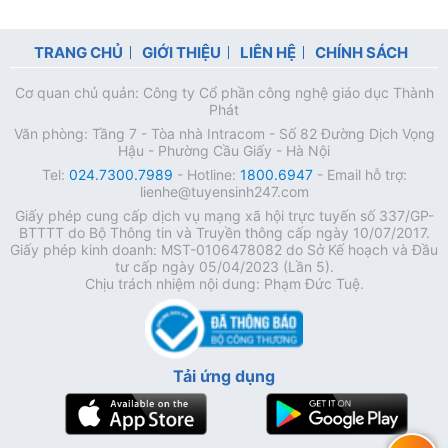
TRANG CHỦ
GIỚI THIỆU
LIÊN HỆ
CHÍNH SÁCH
Cơ quan chủ quản: Công ty Cổ phần công nghệ giáo dục Thành
Phát
Văn phòng: Tầng 7 - Tòa nhà Intracom - Số 82 Đường Dịch Vọng
Hậu - Phường Cầu Giấy - Hà Nội
Tel:
024.7300.7989
- Hotline:
1800.6947
- Email hỗ trợ:
lienhe@tuyensinh247.com
Giấy phép cung cấp dịch vụ mạng xã hội trực tuyến số 337/GP-
BTTTT do Bộ Thông tin và Truyền thông cấp ngày 10/07/2017.
Giấy phép kinh doanh: MST-0106478082 do Sở Kế hoạch và Đầu
tư cấp ngày 05/04/2023 (Lần 5).
Chịu trách nhiệm nội dung: Phạm Đức Tuệ.
Tải ứng dụng