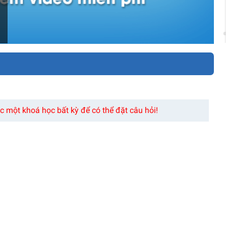
 một khoá học bất kỳ để có thể đặt câu hỏi!