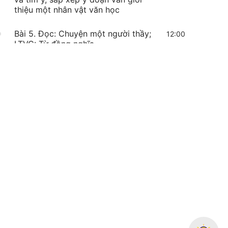
thiệu một nhân vật văn học
Bài 5. Đọc: Chuyện một người thầy;
12:00
LTVC: Từ đồng nghĩa
Bài 6. BTVN - Đọc: Chuyện một
người thầy; LTVC: Từ đồng nghĩa
Bài 7. Đọc: Khi bé Hoa ra đời. Nói
11:10
nghe: Trao đổi: Em đọc sách báo
Bài 8. BTVN - Đọc: Khi bé Hoa ra
đời. Nói nghe: Trao đổi: Em đọc sách
báo
Bài 9. Viết: Luyện tập đoạn văn giới
06:34
thiệu một nhân vật văn học - Thực
hành viết
Bài 10. BTVN - Viết: Luyện tập đoạn