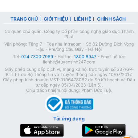
TRANG CHỦ
GIỚI THIỆU
LIÊN HỆ
CHÍNH SÁCH
Cơ quan chủ quản: Công ty Cổ phần công nghệ giáo dục Thành
Phát
Văn phòng: Tầng 7 - Tòa nhà Intracom - Số 82 Đường Dịch Vọng
Hậu - Phường Cầu Giấy - Hà Nội
Tel:
024.7300.7989
- Hotline:
1800.6947
- Email hỗ trợ:
lienhe@tuyensinh247.com
Giấy phép cung cấp dịch vụ mạng xã hội trực tuyến số 337/GP-
BTTTT do Bộ Thông tin và Truyền thông cấp ngày 10/07/2017.
Giấy phép kinh doanh: MST-0106478082 do Sở Kế hoạch và Đầu
tư cấp ngày 05/04/2023 (Lần 5).
Chịu trách nhiệm nội dung: Phạm Đức Tuệ.
Tải ứng dụng