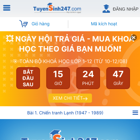
ĐĂNG NHẬP
Giỏ hàng
Mã kích hoạt
💥 NGÀY HỘI TRẢ GIÁ - MUA KHOÁ
HỌC THEO GIÁ BẠN MUỐN❗
🎯 TOÀN BỘ KHOÁ HỌC LỚP 1-12 (TỪ 10-12/08)
15
24
47
BẮT
ĐẦU
GIỜ
PHÚT
GIÂY
SAU
XEM CHI TIẾT
Bài 1. Chiến tranh Lạnh (1947 - 1989)