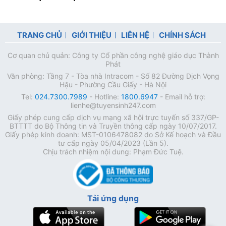
TRANG CHỦ
GIỚI THIỆU
LIÊN HỆ
CHÍNH SÁCH
Cơ quan chủ quản: Công ty Cổ phần công nghệ giáo dục Thành
Phát
Văn phòng: Tầng 7 - Tòa nhà Intracom - Số 82 Đường Dịch Vọng
Hậu - Phường Cầu Giấy - Hà Nội
Tel:
024.7300.7989
- Hotline:
1800.6947
- Email hỗ trợ:
lienhe@tuyensinh247.com
Giấy phép cung cấp dịch vụ mạng xã hội trực tuyến số 337/GP-
BTTTT do Bộ Thông tin và Truyền thông cấp ngày 10/07/2017.
Giấy phép kinh doanh: MST-0106478082 do Sở Kế hoạch và Đầu
tư cấp ngày 05/04/2023 (Lần 5).
Chịu trách nhiệm nội dung: Phạm Đức Tuệ.
Tải ứng dụng