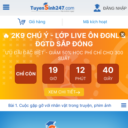
ĐĂNG NHẬP
Giỏ hàng
Mã kích hoạt
🔥 2K9 CHÚ Ý - LỚP LIVE ÔN ĐGNL &
ĐGTD SẮP ĐÓNG
ƯU ĐÃI ĐẶC BIỆT - GIẢM 50% HỌC PHÍ CHỈ CHO 300
SUẤT
19
12
39
CHỈ CÒN
GIỜ
PHÚT
GIÂY
XEM CHI TIẾT
Bài 1. Cuộc gặp gỡ với nhân vật trong truyện, phim ảnh