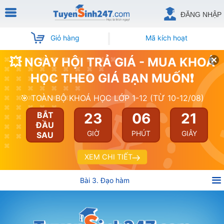
ĐĂNG NHẬP
Giỏ hàng
Mã kích hoạt
💥 NGÀY HỘI TRẢ GIÁ - MUA KHOÁ
HỌC THEO GIÁ BẠN MUỐN❗
🎯 TOÀN BỘ KHOÁ HỌC LỚP 1-12 (TỪ 10-12/08)
23
06
20
BẮT
ĐẦU
GIỜ
PHÚT
GIÂY
SAU
XEM CHI TIẾT
Bài 3. Đạo hàm