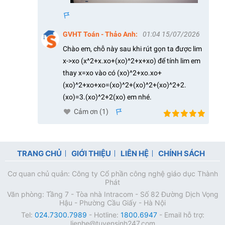
s
GVHT Toán - Thảo Anh
:
01:04 15/07/2026
Chào em, chỗ này sau khi rút gọn ta được lim
x->xo (x^2+x.xo+(xo)^2+x+xo) để tính lim em
thay x=xo vào có (xo)^2+xo.xo+
(xo)^2+xo+xo=(xo)^2+(xo)^2+(xo)^2+2.
(xo)=3.(xo)^2+2(xo) em nhé.
Cảm ơn (
1
)
s
TRANG CHỦ
GIỚI THIỆU
LIÊN HỆ
CHÍNH SÁCH
Cơ quan chủ quản: Công ty Cổ phần công nghệ giáo dục Thành
Phát
Văn phòng: Tầng 7 - Tòa nhà Intracom - Số 82 Đường Dịch Vọng
Hậu - Phường Cầu Giấy - Hà Nội
Tel:
024.7300.7989
- Hotline:
1800.6947
- Email hỗ trợ:
lienhe@tuyensinh247.com