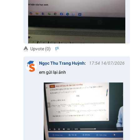
Upvote (
0
)
s
Ngọc Thu Trang Huỳnh
:
17:54 14/07/2026
em gửi lại ảnh