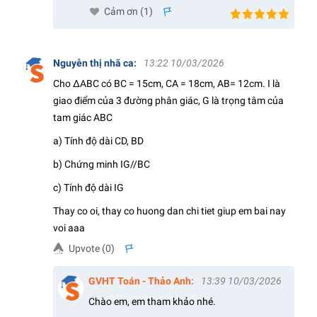
Cảm ơn (
1
)
s
Nguyễn thị nhã ca
:
13:22 10/03/2026
Cho ∆ABC có BC = 15cm, CA = 18cm, AB= 12cm. I là
giao điểm của 3 đường phân giác, G là trọng tâm của
tam giác ABC
a) Tính độ dài CD, BD
b) Chứng minh IG//BC
c) Tính độ dài IG
Thay co oi, thay co huong dan chi tiet giup em bai nay
voi aaa
Upvote (
0
)
s
GVHT Toán - Thảo Anh
:
13:39 10/03/2026
Chào em, em tham khảo nhé.