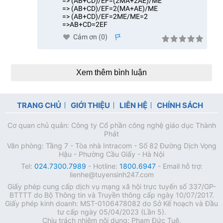
=> (AB+CD)/EF=(2MA+2AE)/ME
=> (AB+CD)/EF=2(MA+AE)/ME
=> (AB+CD)/EF=2ME/ME=2
=>AB+CD=2EF
Cảm ơn (
0
)
s
Xem thêm bình luận
TRANG CHỦ
GIỚI THIỆU
LIÊN HỆ
CHÍNH SÁCH
Cơ quan chủ quản: Công ty Cổ phần công nghệ giáo dục Thành
Phát
Văn phòng: Tầng 7 - Tòa nhà Intracom - Số 82 Đường Dịch Vọng
Hậu - Phường Cầu Giấy - Hà Nội
Tel:
024.7300.7989
- Hotline:
1800.6947
- Email hỗ trợ:
lienhe@tuyensinh247.com
Giấy phép cung cấp dịch vụ mạng xã hội trực tuyến số 337/GP-
BTTTT do Bộ Thông tin và Truyền thông cấp ngày 10/07/2017.
Giấy phép kinh doanh: MST-0106478082 do Sở Kế hoạch và Đầu
tư cấp ngày 05/04/2023 (Lần 5).
Chịu trách nhiệm nội dung: Phạm Đức Tuệ.