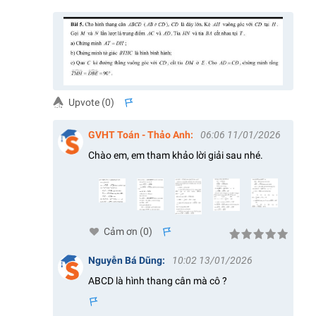
Upvote (
0
)
s
GVHT Toán - Thảo Anh
:
06:06 11/01/2026
Chào em, em tham khảo lời giải sau nhé.
Cảm ơn (
0
)
s
Nguyễn Bá Dũng
:
10:02 13/01/2026
ABCD là hình thang cân mà cô ?
s