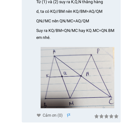
Từ (1) và (2) suy ra K,Q,N thẳng hàng
d, ta có KQ//BM nên KQ/BM=AQ/QM
QN//MC nên QN/MC=AQ/QM
Suy ra KQ/BM=QN/MC hay KQ.MC=QN.BM
em nhé.
Cảm ơn (
0
)
s