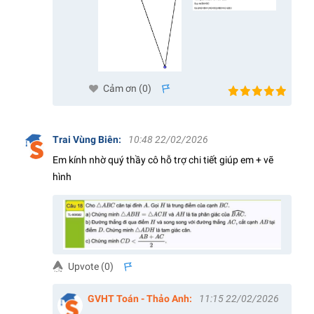
Cảm ơn (
0
)
s
Trai Vùng Biên
:
10:48 22/02/2026
Em kính nhờ quý thầy cô hỗ trợ chi tiết giúp em + vẽ
hình
Upvote (
0
)
s
GVHT Toán - Thảo Anh
:
11:15 22/02/2026