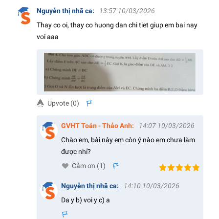
Nguyễn thị nhã ca
:
13:57 10/03/2026
Thay co oi, thay co huong dan chi tiet giup em bai nay
voi aaa
Upvote (
0
)
s
GVHT Toán - Thảo Anh
:
14:07 10/03/2026
Chào em, bài này em còn ý nào em chưa làm
được nhỉ?
Cảm ơn (
1
)
s
Nguyễn thị nhã ca
:
14:10 10/03/2026
Da y b) voi y c) a
s