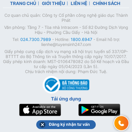
TRANG CHỦ
GIỚI THIỆU
LIÊN HỆ
CHÍNH SÁCH
Cơ quan chủ quản: Công ty Cổ phần công nghệ giáo dục Thành
Phát
Văn phòng: Tầng 7 - Tòa nhà Intracom - Số 82 Đường Dịch Vọng
Hậu - Phường Cầu Giấy - Hà Nội
Tel:
024.7300.7989
- Hotline:
1800.6947
- Email hỗ trợ:
lienhe@tuyensinh247.com
Giấy phép cung cấp dịch vụ mạng xã hội trực tuyến số 337/GP-
BTTTT do Bộ Thông tin và Truyền thông cấp ngày 10/07/2017.
Giấy phép kinh doanh: MST-0106478082 do Sở Kế hoạch và Đầu
tư cấp ngày 05/04/2023 (Lần 5).
Chịu trách nhiệm nội dung: Phạm Đức Tuệ.
Tải ứng dụng
Đăng ký nhận tư vấn