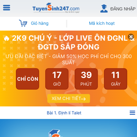
ĐĂNG NHẬP
Giỏ hàng
Mã kích hoạt
🔥 2K9 CHÚ Ý - LỚP LIVE ÔN ĐGNL &
ĐGTD SẮP ĐÓNG
ƯU ĐÃI ĐẶC BIỆT - GIẢM 50% HỌC PHÍ CHỈ CHO 300
SUẤT
17
39
10
CHỈ CÒN
GIỜ
PHÚT
GIÂY
XEM CHI TIẾT
Bài 1. Định lí Talet