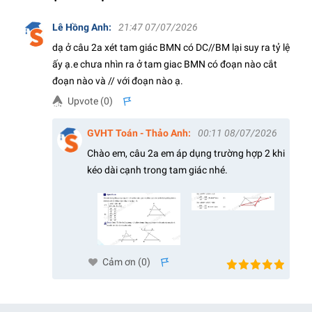
Lê Hồng Anh
:
21:47 07/07/2026
dạ ở câu 2a xét tam giác BMN có DC//BM lại suy ra tỷ lệ
ấy ạ.e chưa nhìn ra ở tam giac BMN có đoạn nào cắt
đoạn nào và // với đoạn nào ạ.
Upvote (
0
)
s
GVHT Toán - Thảo Anh
:
00:11 08/07/2026
Chào em, câu 2a em áp dụng trường hợp 2 khi
kéo dài cạnh trong tam giác nhé.
Cảm ơn (
0
)
s