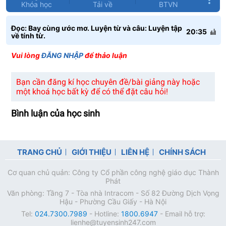
Khóa học
Tải về
BTVN
Đọc: Bay cùng ước mơ. Luyện từ và câu: Luyện tập
20:35
về tính từ.
Vui lòng
ĐĂNG NHẬP
để thảo luận
Bạn cần đăng kí học chuyên đề/bài giảng này hoặc
một khoá học bất kỳ để có thể đặt câu hỏi!
Bình luận của học sinh
TRANG CHỦ
GIỚI THIỆU
LIÊN HỆ
CHÍNH SÁCH
Cơ quan chủ quản: Công ty Cổ phần công nghệ giáo dục Thành
Phát
Văn phòng: Tầng 7 - Tòa nhà Intracom - Số 82 Đường Dịch Vọng
Hậu - Phường Cầu Giấy - Hà Nội
Tel:
024.7300.7989
- Hotline:
1800.6947
- Email hỗ trợ:
lienhe@tuyensinh247.com