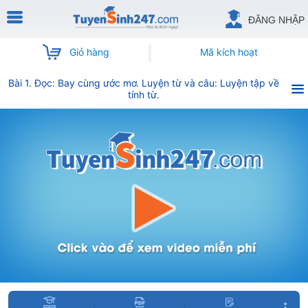
ĐĂNG NHẬP
Giỏ hàng
Mã kích hoạt
Bài 1. Đọc: Bay cùng ước mơ. Luyện từ và câu: Luyện tập về
tính từ.