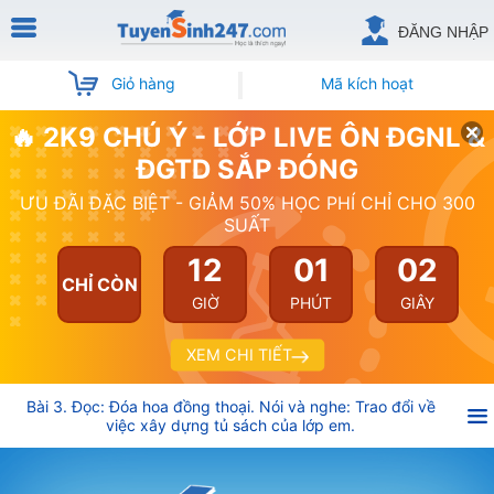
ĐĂNG NHẬP
Giỏ hàng
Mã kích hoạt
🔥 2K9 CHÚ Ý - LỚP LIVE ÔN ĐGNL &
ĐGTD SẮP ĐÓNG
ƯU ĐÃI ĐẶC BIỆT - GIẢM 50% HỌC PHÍ CHỈ CHO 300
SUẤT
12
01
02
CHỈ CÒN
GIỜ
PHÚT
GIÂY
XEM CHI TIẾT
Bài 3. Đọc: Đóa hoa đồng thoại. Nói và nghe: Trao đổi về
việc xây dựng tủ sách của lớp em.