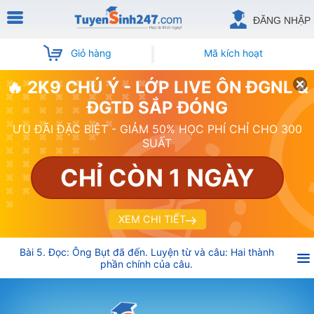
ĐĂNG NHẬP
Giỏ hàng
Mã kích hoạt
🔥 2K9 CHÚ Ý - LỚP LIVE ÔN ĐGNL &
ĐGTD SẮP ĐÓNG
ƯU ĐÃI ĐẶC BIỆT - GIẢM 50% HỌC PHÍ CHỈ CHO 300
SUẤT
CHỈ CÒN 1 NGÀY
XEM CHI TIẾT
Bài 5. Đọc: Ông Bụt đã đến. Luyện từ và câu: Hai thành
phần chính của câu.