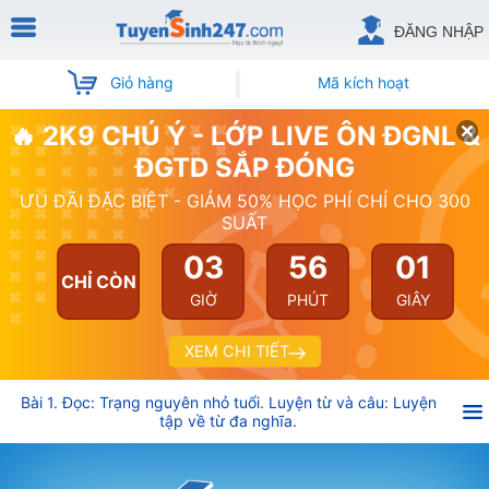
ĐĂNG NHẬP
Giỏ hàng
Mã kích hoạt
🔥 2K9 CHÚ Ý - LỚP LIVE ÔN ĐGNL &
ĐGTD SẮP ĐÓNG
ƯU ĐÃI ĐẶC BIỆT - GIẢM 50% HỌC PHÍ CHỈ CHO 300
SUẤT
03
56
01
CHỈ CÒN
GIỜ
PHÚT
GIÂY
XEM CHI TIẾT
Bài 1. Đọc: Trạng nguyên nhỏ tuổi. Luyện từ và câu: Luyện
tập về từ đa nghĩa.