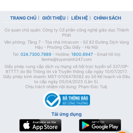
TRANG CHỦ
GIỚI THIỆU
LIÊN HỆ
CHÍNH SÁCH
Cơ quan chủ quản: Công ty Cổ phần công nghệ giáo dục Thành
Phát
Văn phòng: Tầng 7 - Tòa nhà Intracom - Số 82 Đường Dịch Vọng
Hậu - Phường Cầu Giấy - Hà Nội
Tel:
024.7300.7989
- Hotline:
1800.6947
- Email hỗ trợ:
lienhe@tuyensinh247.com
Giấy phép cung cấp dịch vụ mạng xã hội trực tuyến số 337/GP-
BTTTT do Bộ Thông tin và Truyền thông cấp ngày 10/07/2017.
Giấy phép kinh doanh: MST-0106478082 do Sở Kế hoạch và Đầu
tư cấp ngày 05/04/2023 (Lần 5).
Chịu trách nhiệm nội dung: Phạm Đức Tuệ.
Tải ứng dụng