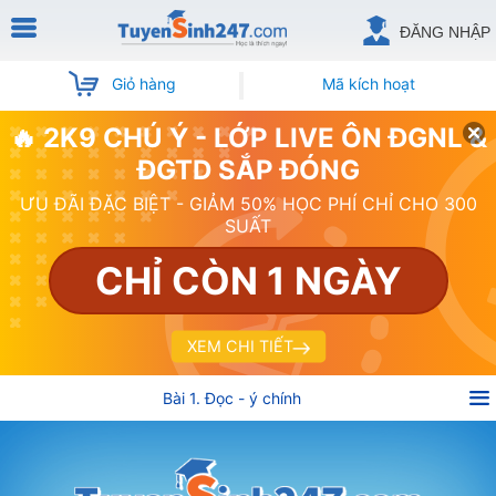
ĐĂNG NHẬP
Giỏ hàng
Mã kích hoạt
🔥 2K9 CHÚ Ý - LỚP LIVE ÔN ĐGNL &
ĐGTD SẮP ĐÓNG
ƯU ĐÃI ĐẶC BIỆT - GIẢM 50% HỌC PHÍ CHỈ CHO 300
SUẤT
CHỈ CÒN 1 NGÀY
XEM CHI TIẾT
Bài 1. Đọc - ý chính