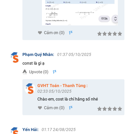
Cảm ơn (
0
)
s
Phạm Quý Nhân
:
01:37 05/10/2025
const là gì ạ
Upvote (
0
)
s
GVHT Toán - Thanh Tùng
:
02:33 05/10/2025
Chào em, cost là chỉ hằng số nhé
Cảm ơn (
0
)
s
Yến Hải
:
01:17 24/08/2025