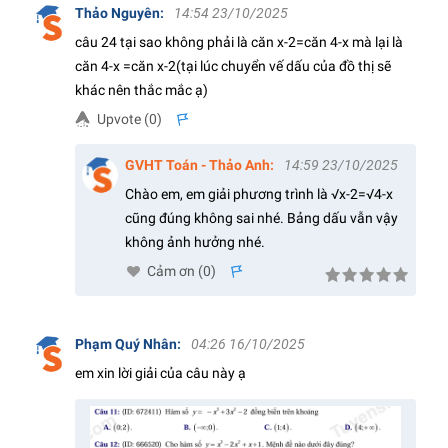
Thảo Nguyên
:
14:54 23/10/2025
câu 24 tại sao không phải là căn x-2=căn 4-x mà lại là
căn 4-x =căn x-2(tại lúc chuyển vế dấu của đồ thị sẽ
khác nên thắc mắc ạ)
Upvote (
0
)
s
GVHT Toán - Thảo Anh
:
14:59 23/10/2025
Chào em, em giải phương trình là √x-2=√4-x
cũng đúng không sai nhé. Bảng dấu vẫn vậy
không ảnh hưởng nhé.
Cảm ơn (
0
)
s
Phạm Quý Nhân
:
04:26 16/10/2025
em xin lời giải của câu này ạ