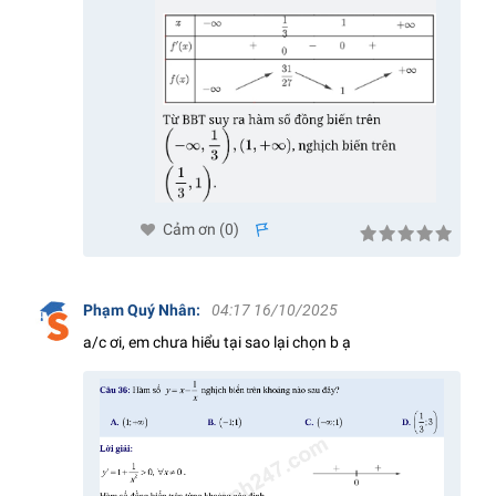
Cảm ơn (
0
)
s
Phạm Quý Nhân
:
04:17 16/10/2025
a/c ơi, em chưa hiểu tại sao lại chọn b ạ