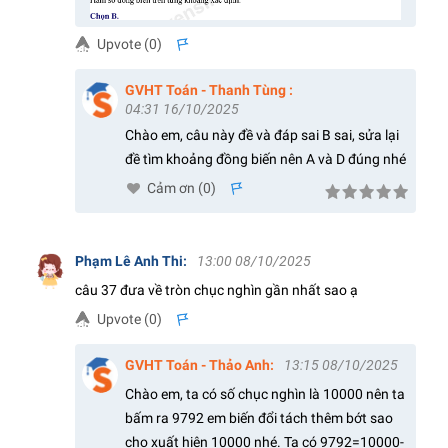
Upvote (
0
)
s
GVHT Toán - Thanh Tùng
:
04:31 16/10/2025
Chào em, câu này đề và đáp sai B sai, sửa lại
đề tìm khoảng đồng biến nên A và D đúng nhé
Cảm ơn (
0
)
s
Phạm Lê Anh Thi
:
13:00 08/10/2025
câu 37 đưa về tròn chục nghìn gần nhất sao ạ
Upvote (
0
)
s
GVHT Toán - Thảo Anh
:
13:15 08/10/2025
Chào em, ta có số chục nghìn là 10000 nên ta
bấm ra 9792 em biến đổi tách thêm bớt sao
cho xuất hiện 10000 nhé. Ta có 9792=10000-