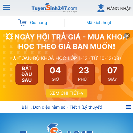
ĐĂNG NHẬP
Giỏ hàng
Mã kích hoạt
💥 NGÀY HỘI TRẢ GIÁ - MUA KHOÁ
HỌC THEO GIÁ BẠN MUỐN❗
🎯 TOÀN BỘ KHOÁ HỌC LỚP 1-12 (TỪ 10-12/08)
04
23
06
BẮT
ĐẦU
GIỜ
PHÚT
GIÂY
SAU
XEM CHI TIẾT
Bài 1. Đơn điệu hàm số - Tiết 1 (Lý thuyết)