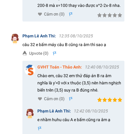
200-8 mà x=100 thay vào được x^2-2x-8 nha.
Cảm ơn (
0
)
s
Phạm Lê Anh Thi
:
12:35 08/10/2025
câu 32 e bấm máy câu B cũng ra âm thì sao ạ
Upvote (
0
)
s
GVHT Toán - Thảo Anh
:
12:40 08/10/2025
Chào em, câu 32 em thử đáp án B ra âm
nghĩa là y'<0 với x thuộc (3,5) nên hàm nghịch
biến trên (3,5) suy ra B đúng nhé.
Cảm ơn (
0
)
s
Phạm Lê Anh Thi
:
12:42 08/10/2025
e nhầm huhu câu A e bấm cũng ra âm ạ
s