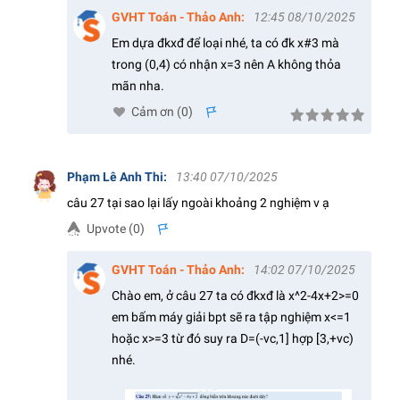
GVHT Toán - Thảo Anh
:
12:45 08/10/2025
Em dựa đkxđ để loại nhé, ta có đk x#3 mà
trong (0,4) có nhận x=3 nên A không thỏa
mãn nha.
Cảm ơn (
0
)
s
Phạm Lê Anh Thi
:
13:40 07/10/2025
câu 27 tại sao lại lấy ngoài khoảng 2 nghiệm v ạ
Upvote (
0
)
s
GVHT Toán - Thảo Anh
:
14:02 07/10/2025
Chào em, ở câu 27 ta có đkxđ là x^2-4x+2>=0
em bấm máy giải bpt sẽ ra tập nghiệm x<=1
hoặc x>=3 từ đó suy ra D=(-vc,1] hợp [3,+vc)
nhé.