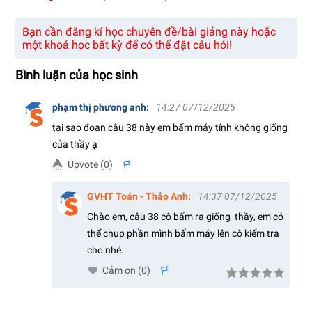
5. Câu 22 đến câu 35
27:15
Bạn cần đăng kí học chuyên đề/bài giảng này hoặc
6. Câu 36 đến câu 47
27:30
một khoá học bất kỳ để có thể đặt câu hỏi!
Bình luận của học sinh
phạm thị phương anh
:
14:27 07/12/2025
tại sao đoạn câu 38 này em bấm máy tính không giống
của thầy ạ
Upvote (
0
)
s
GVHT Toán - Thảo Anh
:
14:37 07/12/2025
Chào em, câu 38 cô bấm ra giống thầy, em có
thể chụp phần mình bấm máy lên cô kiểm tra
cho nhé.
Cảm ơn (
0
)
s