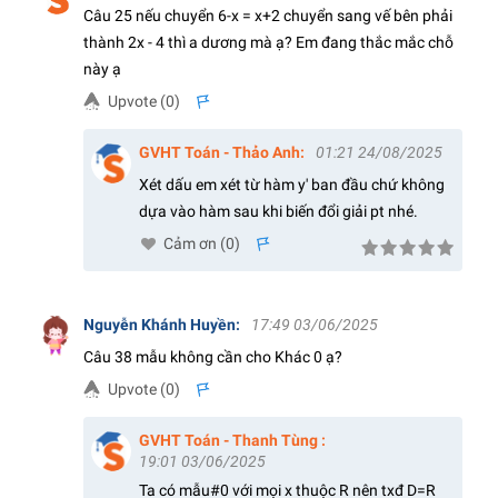
Câu 25 nếu chuyển 6-x = x+2 chuyển sang vế bên phải
thành 2x - 4 thì a dương mà ạ? Em đang thắc mắc chỗ
này ạ
Upvote (
0
)
s
GVHT Toán - Thảo Anh
:
01:21 24/08/2025
Xét dấu em xét từ hàm y' ban đầu chứ không
dựa vào hàm sau khi biến đổi giải pt nhé.
Cảm ơn (
0
)
s
Nguyễn Khánh Huyền
:
17:49 03/06/2025
Câu 38 mẫu không cần cho Khác 0 ạ?
Upvote (
0
)
s
GVHT Toán - Thanh Tùng
:
19:01 03/06/2025
Ta có mẫu#0 với mọi x thuộc R nên txđ D=R