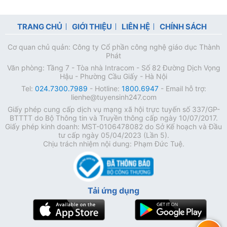
TRANG CHỦ
GIỚI THIỆU
LIÊN HỆ
CHÍNH SÁCH
Cơ quan chủ quản: Công ty Cổ phần công nghệ giáo dục Thành
Phát
Văn phòng: Tầng 7 - Tòa nhà Intracom - Số 82 Đường Dịch Vọng
Hậu - Phường Cầu Giấy - Hà Nội
Tel:
024.7300.7989
- Hotline:
1800.6947
- Email hỗ trợ:
lienhe@tuyensinh247.com
Giấy phép cung cấp dịch vụ mạng xã hội trực tuyến số 337/GP-
BTTTT do Bộ Thông tin và Truyền thông cấp ngày 10/07/2017.
Giấy phép kinh doanh: MST-0106478082 do Sở Kế hoạch và Đầu
tư cấp ngày 05/04/2023 (Lần 5).
Chịu trách nhiệm nội dung: Phạm Đức Tuệ.
Tải ứng dụng