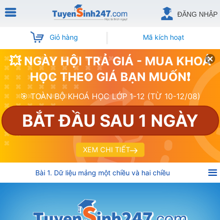
ĐĂNG NHẬP
Giỏ hàng
Mã kích hoạt
💥 NGÀY HỘI TRẢ GIÁ - MUA KHOÁ
HỌC THEO GIÁ BẠN MUỐN❗
🎯 TOÀN BỘ KHOÁ HỌC LỚP 1-12 (TỪ 10-12/08)
BẮT ĐẦU SAU 1 NGÀY
XEM CHI TIẾT
Bài 1. Dữ liệu mảng một chiều và hai chiều