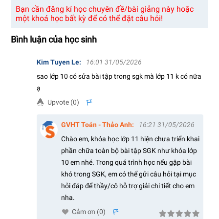
Bạn cần đăng kí học chuyên đề/bài giảng này hoặc
một khoá học bất kỳ để có thể đặt câu hỏi!
Bình luận của học sinh
Kim Tuyen Le
:
16:01 31/05/2026
sao lớp 10 có sửa bài tập trong sgk mà lớp 11 k có nữa
ạ
Upvote (
0
)
s
GVHT Toán - Thảo Anh
:
16:21 31/05/2026
Chào em, khóa học lớp 11 hiện chưa triển khai
phần chữa toàn bộ bài tập SGK như khóa lớp
10 em nhé. Trong quá trình học nếu gặp bài
khó trong SGK, em có thể gửi câu hỏi tại mục
hỏi đáp để thầy/cô hỗ trợ giải chi tiết cho em
nha.
Cảm ơn (
0
)
s