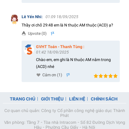
Lê Yến Nhi
:
01:09 18/09/2025
Thầy ơi chỗ 29:48 em là N thuộc AM thuộc (ACD) ạ?
Upvote (
0
)
s
GVHT Toán - Thanh Tùng
:
01:42 18/09/2025
Chào em, em ghi là N thuộc AM nằm trong
(ACD) nhé
Cảm ơn (
1
)
s
TRANG CHỦ
GIỚI THIỆU
LIÊN HỆ
CHÍNH SÁCH
Cơ quan chủ quản: Công ty Cổ phần công nghệ giáo dục Thành
Phát
Văn phòng: Tầng 7 - Tòa nhà Intracom - Số 82 Đường Dịch Vọng
Hậu - Phường Cầu Giấy - Hà Nội