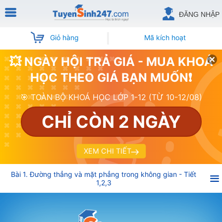
ĐĂNG NHẬP
Giỏ hàng
Mã kích hoạt
💥 NGÀY HỘI TRẢ GIÁ - MUA KHOÁ
HỌC THEO GIÁ BẠN MUỐN❗
🎯 TOÀN BỘ KHOÁ HỌC LỚP 1-12 (TỪ 10-12/08)
CHỈ CÒN 2 NGÀY
XEM CHI TIẾT
Bài 1. Đường thẳng và mặt phẳng trong không gian - Tiết
1,2,3