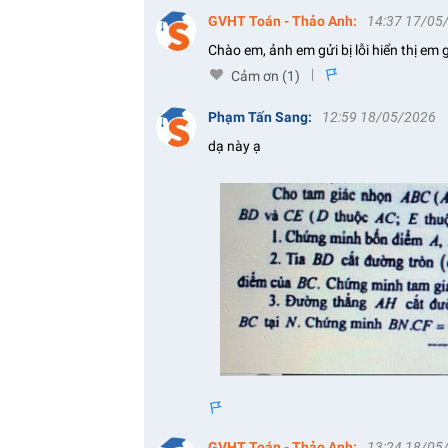
GVHT Toán - Thảo Anh
:
14:37 17/05
Chào em, ảnh em gửi bị lỗi hiển thị em g
Cảm ơn (
1
)
s
Phạm Tấn Sang
:
12:59 18/05/2026
dạ này ạ
s
GVHT Toán - Thảo Anh
:
13:24 18/05