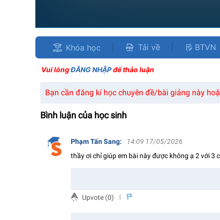
Tải về
BTVN
Khóa học
Vui lòng
ĐĂNG NHẬP
để thảo luận
Bạn cần đăng kí học chuyên đề/bài giảng này hoặc
Bình luận của học sinh
Phạm Tấn Sang
:
14:09 17/05/2026
thầy ơi chỉ giúp em bài này được không ạ 2 với 3 
Upvote (
0
)
s