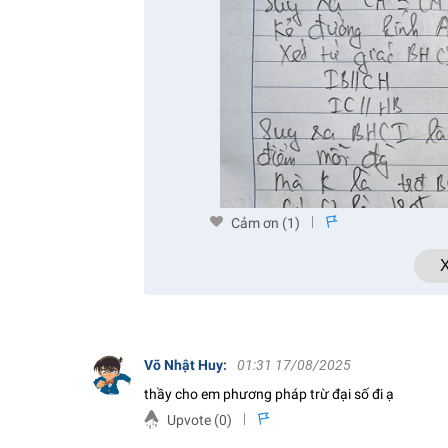
Cảm ơn (
1
)
s
X
Võ Nhật Huy
:
01:31 17/08/2025
thầy cho em phương pháp trừ đại số đi ạ
Upvote (
0
)
s