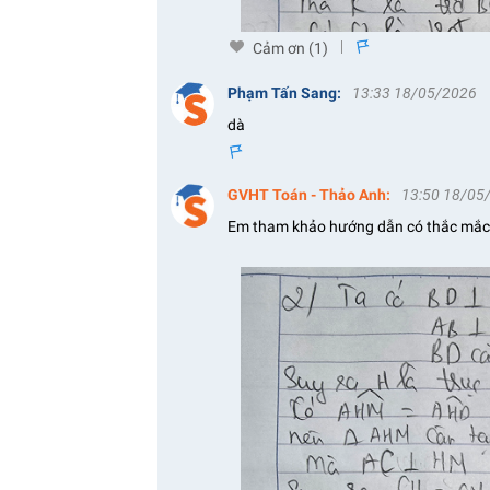
Cảm ơn (
1
)
s
Phạm Tấn Sang
:
13:33 18/05/2026
dà
s
GVHT Toán - Thảo Anh
:
13:50 18/05
Em tham khảo hướng dẫn có thắc mắc 