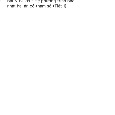
Bài 6. BTVN - Hệ phương trình bậc
nhất hai ẩn có tham số (Tiết 1)
Bài 7. Hệ phương trình bậc nhất hai
46:28
ẩn có tham số (Tiết 2)
Bài 8. BTVN - Hệ phương trình bậc
nhất hai ẩn có tham số (Tiết 2)
Bài 9. Hệ phương trình đối xứng loại
57:25
I và loại II
Bài 10. BTVN - Hệ phương trình đối
xứng loại I và loại II
Bài 11. Hệ phương trình đẳng cấp
46:18
Bài 12. Chữa bài tập chuyên đề Hệ
55:40
phương trình bậc nhất hai ẩn