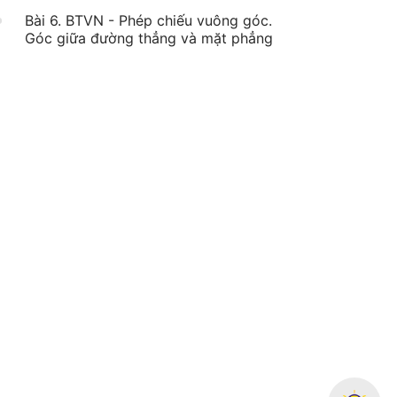
Bài 6. BTVN - Phép chiếu vuông góc.
Góc giữa đường thẳng và mặt phẳng
Bài 7. Hai mặt phẳng vuông góc -
01:47:24
Tiết 1,2,3
Bài 8. BTVN - Hai mặt phẳng vuông
góc - Tiết 1
Bài 9. BTVN - Hai mặt phẳng vuông
góc - Tiết 2
Bài 10. BTVN - Hai mặt phẳng vuông
góc - Tiết 3
Bài 11. Khoảng cách - Tiết 1,2,3
01:10:56
Bài 12. BTVN - Khoảng cách - Tiết 1