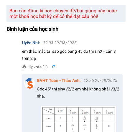
Bạn cần đăng kí học chuyên đề/bài giảng này hoặc
một khoá học bất kỳ để có thể đặt câu hỏi!
Bình luận của học sinh
Uyên Nhi
:
12:03 29/08/2025
em thắc mắc tại sao góc bằng 45 độ thì sinX= căn 3
trên 2 ạ
Upvote (
1
)
s
GVHT Toán - Thảo Anh
:
12:26 29/08/2025
Góc 45° thì sin=√2/2 em nhé không phải √3/2
nha.