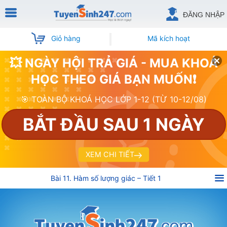
ĐĂNG NHẬP
Giỏ hàng
Mã kích hoạt
💥 NGÀY HỘI TRẢ GIÁ - MUA KHOÁ
HỌC THEO GIÁ BẠN MUỐN❗
🎯 TOÀN BỘ KHOÁ HỌC LỚP 1-12 (TỪ 10-12/08)
BẮT ĐẦU SAU 1 NGÀY
XEM CHI TIẾT
Bài 11. Hàm số lượng giác – Tiết 1