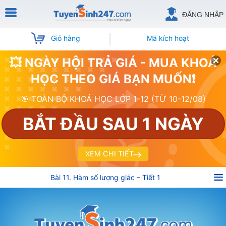
ĐĂNG NHẬP
Giỏ hàng
Mã kích hoạt
💥 NGÀY HỘI TRẢ GIÁ - MUA KHOÁ
HỌC THEO GIÁ BẠN MUỐN❗
🎯 TOÀN BỘ KHOÁ HỌC LỚP 1-12 (TỪ 10-12/08)
BẮT ĐẦU SAU 1 NGÀY
XEM CHI TIẾT
Bài 11. Hàm số lượng giác – Tiết 1