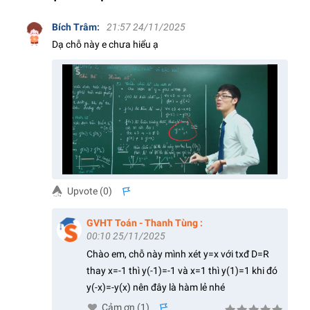
Bích Trâm
:
21:57 24/11/2025
Dạ chỗ này e chưa hiểu ạ
Upvote (
0
)
s
GVHT Toán - Thanh Tùng
:
00:10 25/11/2025
Chào em, chỗ này mình xét y=x với txđ D=R
thay x=-1 thì y(-1)=-1 và x=1 thì y(1)=1 khi đó
y(-x)=-y(x) nên đây là hàm lẻ nhé
Cảm ơn (
1
)
s