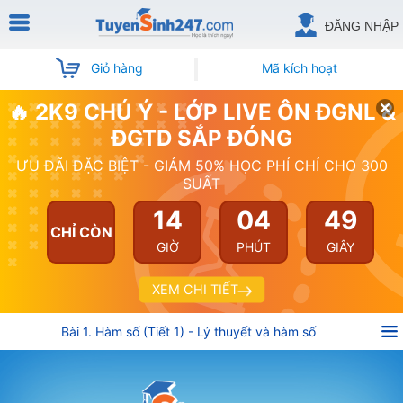
ĐĂNG NHẬP
Giỏ hàng
Mã kích hoạt
🔥 2K9 CHÚ Ý - LỚP LIVE ÔN ĐGNL &
ĐGTD SẮP ĐÓNG
ƯU ĐÃI ĐẶC BIỆT - GIẢM 50% HỌC PHÍ CHỈ CHO 300
SUẤT
14
04
49
CHỈ CÒN
GIỜ
PHÚT
GIÂY
XEM CHI TIẾT
Bài 1. Hàm số (Tiết 1) - Lý thuyết và hàm số