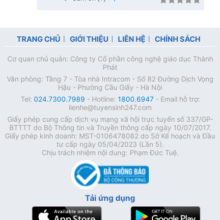
TRANG CHỦ
GIỚI THIỆU
LIÊN HỆ
CHÍNH SÁCH
Cơ quan chủ quản: Công ty Cổ phần công nghệ giáo dục Thành
Phát
Văn phòng: Tầng 7 - Tòa nhà Intracom - Số 82 Đường Dịch Vọng
Hậu - Phường Cầu Giấy - Hà Nội
Tel:
024.7300.7989
- Hotline:
1800.6947
- Email hỗ trợ:
lienhe@tuyensinh247.com
Giấy phép cung cấp dịch vụ mạng xã hội trực tuyến số 337/GP-
BTTTT do Bộ Thông tin và Truyền thông cấp ngày 10/07/2017.
Giấy phép kinh doanh: MST-0106478082 do Sở Kế hoạch và Đầu
tư cấp ngày 05/04/2023 (Lần 5).
Chịu trách nhiệm nội dung: Phạm Đức Tuệ.
Tải ứng dụng