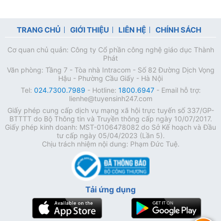
TRANG CHỦ
GIỚI THIỆU
LIÊN HỆ
CHÍNH SÁCH
Cơ quan chủ quản: Công ty Cổ phần công nghệ giáo dục Thành
Phát
Văn phòng: Tầng 7 - Tòa nhà Intracom - Số 82 Đường Dịch Vọng
Hậu - Phường Cầu Giấy - Hà Nội
Tel:
024.7300.7989
- Hotline:
1800.6947
- Email hỗ trợ:
lienhe@tuyensinh247.com
Giấy phép cung cấp dịch vụ mạng xã hội trực tuyến số 337/GP-
BTTTT do Bộ Thông tin và Truyền thông cấp ngày 10/07/2017.
Giấy phép kinh doanh: MST-0106478082 do Sở Kế hoạch và Đầu
tư cấp ngày 05/04/2023 (Lần 5).
Chịu trách nhiệm nội dung: Phạm Đức Tuệ.
Tải ứng dụng