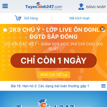
ĐĂNG NHẬP
Giỏ hàng
Mã kích hoạt
🔥 2K9 CHÚ Ý - LỚP LIVE ÔN ĐGNL &
ĐGTD SẮP ĐÓNG
ƯU ĐÃI ĐẶC BIỆT - GIẢM 50% HỌC PHÍ CHỈ CHO 300
SUẤT
CHỈ CÒN 1 NGÀY
XEM CHI TIẾT
Bài 19. Hẹn hò 2: Các dạng bài toán thường gặp 1