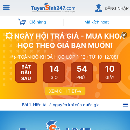
ĐĂNG NHẬP
Giỏ hàng
Mã kích hoạt
💥 NGÀY HỘI TRẢ GIÁ - MUA KHOÁ
HỌC THEO GIÁ BẠN MUỐN❗
🎯 TOÀN BỘ KHOÁ HỌC LỚP 1-12 (TỪ 10-12/08)
14
54
10
BẮT
ĐẦU
GIỜ
PHÚT
GIÂY
SAU
XEM CHI TIẾT
Bài 1. Hiền tài là nguyên khí của quốc gia