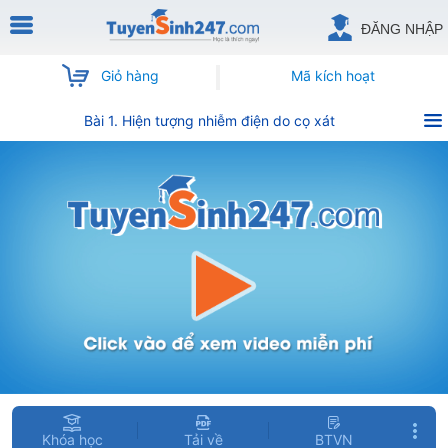
ĐĂNG NHẬP
Giỏ hàng
Mã kích hoạt
Bài 1. Hiện tượng nhiễm điện do cọ xát
Khóa học
Tải về
BTVN