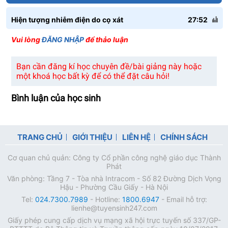
Hiện tượng nhiễm điện do cọ xát
27:52
Vui lòng
ĐĂNG NHẬP
để thảo luận
Bạn cần đăng kí học chuyên đề/bài giảng này hoặc
một khoá học bất kỳ để có thể đặt câu hỏi!
Bình luận của học sinh
TRANG CHỦ
GIỚI THIỆU
LIÊN HỆ
CHÍNH SÁCH
Cơ quan chủ quản: Công ty Cổ phần công nghệ giáo dục Thành
Phát
Văn phòng: Tầng 7 - Tòa nhà Intracom - Số 82 Đường Dịch Vọng
Hậu - Phường Cầu Giấy - Hà Nội
Tel:
024.7300.7989
- Hotline:
1800.6947
- Email hỗ trợ:
lienhe@tuyensinh247.com
Giấy phép cung cấp dịch vụ mạng xã hội trực tuyến số 337/GP-