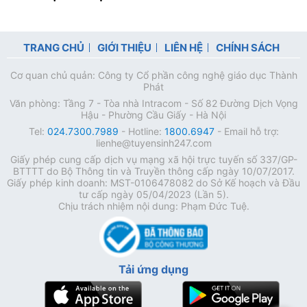
TRANG CHỦ
GIỚI THIỆU
LIÊN HỆ
CHÍNH SÁCH
Cơ quan chủ quản: Công ty Cổ phần công nghệ giáo dục Thành
Phát
Văn phòng: Tầng 7 - Tòa nhà Intracom - Số 82 Đường Dịch Vọng
Hậu - Phường Cầu Giấy - Hà Nội
Tel:
024.7300.7989
- Hotline:
1800.6947
- Email hỗ trợ:
lienhe@tuyensinh247.com
Giấy phép cung cấp dịch vụ mạng xã hội trực tuyến số 337/GP-
BTTTT do Bộ Thông tin và Truyền thông cấp ngày 10/07/2017.
Giấy phép kinh doanh: MST-0106478082 do Sở Kế hoạch và Đầu
tư cấp ngày 05/04/2023 (Lần 5).
Chịu trách nhiệm nội dung: Phạm Đức Tuệ.
Tải ứng dụng