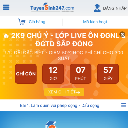
ĐĂNG NHẬP
Giỏ hàng
Mã kích hoạt
🔥 2K9 CHÚ Ý - LỚP LIVE ÔN ĐGNL &
ĐGTD SẮP ĐÓNG
ƯU ĐÃI ĐẶC BIỆT - GIẢM 50% HỌC PHÍ CHỈ CHO 300
SUẤT
12
07
57
CHỈ CÒN
GIỜ
PHÚT
GIÂY
XEM CHI TIẾT
Bài 1. Làm quen với phép cộng - Dấu cộng