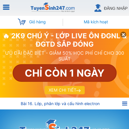
ĐĂNG NHẬP
Giỏ hàng
Mã kích hoạt
🔥 2K9 CHÚ Ý - LỚP LIVE ÔN ĐGNL &
ĐGTD SẮP ĐÓNG
ƯU ĐÃI ĐẶC BIỆT - GIẢM 50% HỌC PHÍ CHỈ CHO 300
SUẤT
CHỈ CÒN 1 NGÀY
XEM CHI TIẾT
Bài 16. Lớp, phân lớp và cấu hình electron