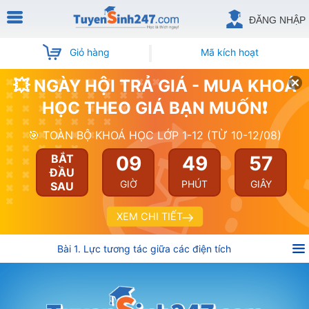
ĐĂNG NHẬP
Giỏ hàng
Mã kích hoạt
💥 NGÀY HỘI TRẢ GIÁ - MUA KHOÁ
HỌC THEO GIÁ BẠN MUỐN❗
🎯 TOÀN BỘ KHOÁ HỌC LỚP 1-12 (TỪ 10-12/08)
09
49
57
BẮT
ĐẦU
GIỜ
PHÚT
GIÂY
SAU
XEM CHI TIẾT
Bài 1. Lực tương tác giữa các điện tích