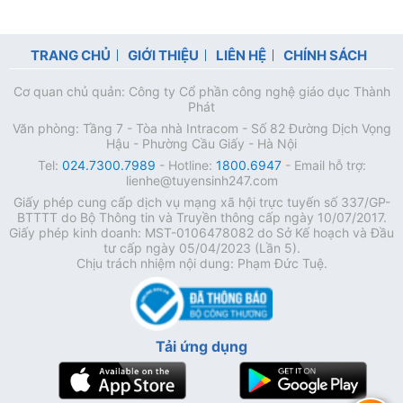
TRANG CHỦ
GIỚI THIỆU
LIÊN HỆ
CHÍNH SÁCH
Cơ quan chủ quản: Công ty Cổ phần công nghệ giáo dục Thành
Phát
Văn phòng: Tầng 7 - Tòa nhà Intracom - Số 82 Đường Dịch Vọng
Hậu - Phường Cầu Giấy - Hà Nội
Tel:
024.7300.7989
- Hotline:
1800.6947
- Email hỗ trợ:
lienhe@tuyensinh247.com
Giấy phép cung cấp dịch vụ mạng xã hội trực tuyến số 337/GP-
BTTTT do Bộ Thông tin và Truyền thông cấp ngày 10/07/2017.
Giấy phép kinh doanh: MST-0106478082 do Sở Kế hoạch và Đầu
tư cấp ngày 05/04/2023 (Lần 5).
Chịu trách nhiệm nội dung: Phạm Đức Tuệ.
Tải ứng dụng