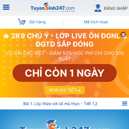
ĐĂNG NHẬP
Giỏ hàng
Mã kích hoạt
🔥 2K9 CHÚ Ý - LỚP LIVE ÔN ĐGNL &
ĐGTD SẮP ĐÓNG
ƯU ĐÃI ĐẶC BIỆT - GIẢM 50% HỌC PHÍ CHỈ CHO 300
SUẤT
CHỈ CÒN 1 NGÀY
XEM CHI TIẾT
Bài 1. Lũy thừa với số mũ thực - Tiết 1,2