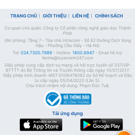
TRANG CHỦ
GIỚI THIỆU
LIÊN HỆ
CHÍNH SÁCH
Cơ quan chủ quản: Công ty Cổ phần công nghệ giáo dục Thành
Phát
Văn phòng: Tầng 7 - Tòa nhà Intracom - Số 82 Đường Dịch Vọng
Hậu - Phường Cầu Giấy - Hà Nội
Tel:
024.7300.7989
- Hotline:
1800.6947
- Email hỗ trợ:
lienhe@tuyensinh247.com
Giấy phép cung cấp dịch vụ mạng xã hội trực tuyến số 337/GP-
BTTTT do Bộ Thông tin và Truyền thông cấp ngày 10/07/2017.
Giấy phép kinh doanh: MST-0106478082 do Sở Kế hoạch và Đầu
tư cấp ngày 05/04/2023 (Lần 5).
Chịu trách nhiệm nội dung: Phạm Đức Tuệ.
Tải ứng dụng