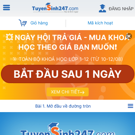
ĐĂNG NHẬP
Giỏ hàng
Mã kích hoạt
💥 NGÀY HỘI TRẢ GIÁ - MUA KHOÁ
HỌC THEO GIÁ BẠN MUỐN❗
🎯 TOÀN BỘ KHOÁ HỌC LỚP 1-12 (TỪ 10-12/08)
BẮT ĐẦU SAU 1 NGÀY
XEM CHI TIẾT
Bài 1. Mở đầu về đường tròn