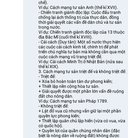
chế).
Ví dụ: Cách mạng tư sản Anh (thế kỉ XVII).
- Chiến tranh giành độc lập: Cuộc đấu tranh
chống lại ách thống trị của thực dân, đồng
thời giải quyết các vấn đề dân chủ và tư sản
trong nước.
Ví dụ: Chiến tranh giành độc lập của 13 thuộc
địa Bắc Mĩ (cuối thế kỉ XVIII).
- Cải cách (Duy tân): Một số nước thực hiện
các cuộc cải cách kinh tế, chính trị để phát
triển chủ nghĩa tư bản mà không cần qua một
cuộc cách mạng vũ trang triệt để.
Ví dụ: Cải cách Minh Trị ở Nhật Bản (nửa sau
thế kỉ XIX).
3. Cách mạng tư sản triệt để và không triệt để:
- Triệt để:
+ Xóa bỏ hoàn toàn tàn dư phong kiến;
+ Thiết lập nền cộng hòa tư sản.
+ Giải quyết được một phần lớn vấn đề ruộng
đất cho nông dân.
Ví dụ: Cách mạng tư sản Pháp 1789.
- Không triệt để:
+ Lật đổ vua cũ nhưng vẫn giữ lại một phần
quyền lực phong kiến;
+ Thiết lập quân chủ lập hiến (vừa có vua, vừa
có quốc hội).
+ Quyền lợi của quần chúng nhân dân (đặc
biệt là nông dân về ruộng đất) không được