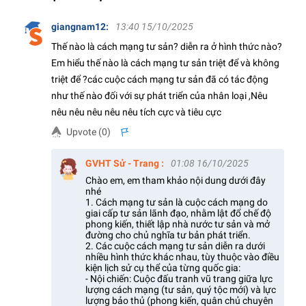
giangnam12
:
13:40 15/10/2025
Thế nào là cách mạng tư sản? diễn ra ở hình thức nào?
Em hiểu thế nào là cách mạng tư sản triệt để và không
triệt để ?các cuộc cách mạng tư sản đã có tác động
như thế nào đối với sự phát triển của nhân loại ,Nêu
nêu nêu nêu nêu nêu tích cực và tiêu cực
Upvote (
0
)
s
GVHT Sử - Trang
:
01:08 16/10/2025
Chào em, em tham khảo nội dung dưới đây
nhé
1. Cách mạng tư sản là cuộc cách mạng do
giai cấp tư sản lãnh đạo, nhằm lật đổ chế độ
phong kiến, thiết lập nhà nước tư sản và mở
đường cho chủ nghĩa tư bản phát triển.
2. Các cuộc cách mạng tư sản diễn ra dưới
nhiều hình thức khác nhau, tùy thuộc vào điều
kiện lịch sử cụ thể của từng quốc gia:
- Nội chiến: Cuộc đấu tranh vũ trang giữa lực
lượng cách mạng (tư sản, quý tộc mới) và lực
lượng bảo thủ (phong kiến, quân chủ chuyên