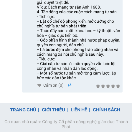
giải quyết triệt để.
Ví dụ: Cách mạng tư sản Anh 1688.
4. Tác động của các cuộc cách mạng tư sản
- Tích cực:
+ Lật đổ chế độ phong kiến, mở đường cho
chủ nghĩa tư bản phát triển.
+ Thúc đẩy sản xuất, khoa học – kỹ thuật, văn
hóa – giáo dục tiến bộ.
+ Góp phần hình thành nhà nước pháp quyền,
quyền con người, dân chủ.
+ Là bước đệm cho phong trào công nhân và
cách mạng xã hội chủ nghĩa sau này.
- Tiêu cực:
+ Giai cấp tư sản lên nắm quyền vẫn bóc lột
công nhân và nhân dân lao động.
+ Một số nước tư sản mở rộng xâm lược, áp
bức các dân tộc khác.
Cảm ơn (
0
)
s
TRANG CHỦ
GIỚI THIỆU
LIÊN HỆ
CHÍNH SÁCH
Cơ quan chủ quản: Công ty Cổ phần công nghệ giáo dục Thành
Phát