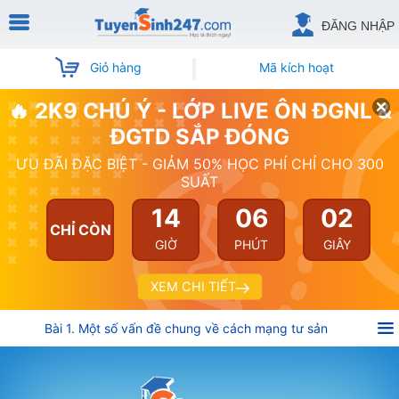
ĐĂNG NHẬP
Giỏ hàng
Mã kích hoạt
🔥 2K9 CHÚ Ý - LỚP LIVE ÔN ĐGNL &
ĐGTD SẮP ĐÓNG
ƯU ĐÃI ĐẶC BIỆT - GIẢM 50% HỌC PHÍ CHỈ CHO 300
SUẤT
14
06
02
CHỈ CÒN
GIỜ
PHÚT
GIÂY
XEM CHI TIẾT
Bài 1. Một số vấn đề chung về cách mạng tư sản