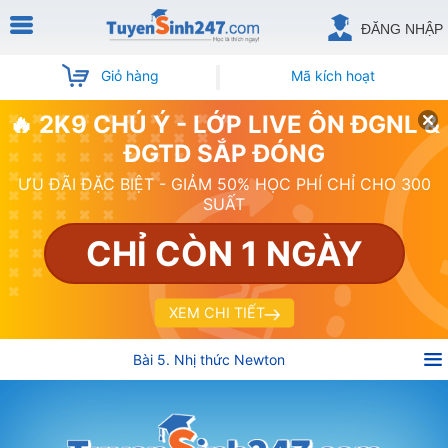
ĐĂNG NHẬP
Giỏ hàng
Mã kích hoạt
🔥 2K9 CHÚ Ý - LỚP LIVE ÔN ĐGNL &
ĐGTD SẮP ĐÓNG
ƯU ĐÃI ĐẶC BIỆT - GIẢM 50% HỌC PHÍ CHỈ CHO 300
SUẤT
CHỈ CÒN 1 NGÀY
XEM CHI TIẾT
Bài 5. Nhị thức Newton