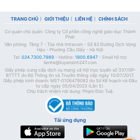
TRANG CHỦ
GIỚI THIỆU
LIÊN HỆ
CHÍNH SÁCH
Cơ quan chủ quản: Công ty Cổ phần công nghệ giáo dục Thành
Phát
Văn phòng: Tầng 7 - Tòa nhà Intracom - Số 82 Đường Dịch Vọng
Hậu - Phường Cầu Giấy - Hà Nội
Tel:
024.7300.7989
- Hotline:
1800.6947
- Email hỗ trợ:
lienhe@tuyensinh247.com
Giấy phép cung cấp dịch vụ mạng xã hội trực tuyến số 337/GP-
BTTTT do Bộ Thông tin và Truyền thông cấp ngày 10/07/2017.
Giấy phép kinh doanh: MST-0106478082 do Sở Kế hoạch và Đầu
tư cấp ngày 05/04/2023 (Lần 5).
Chịu trách nhiệm nội dung: Phạm Đức Tuệ.
Tải ứng dụng