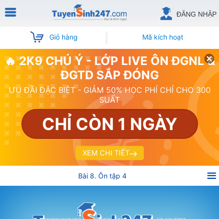
ĐĂNG NHẬP
Giỏ hàng
Mã kích hoạt
🔥 2K9 CHÚ Ý - LỚP LIVE ÔN ĐGNL &
ĐGTD SẮP ĐÓNG
ƯU ĐÃI ĐẶC BIỆT - GIẢM 50% HỌC PHÍ CHỈ CHO 300
SUẤT
CHỈ CÒN 1 NGÀY
XEM CHI TIẾT
Bài 8. Ôn tập 4