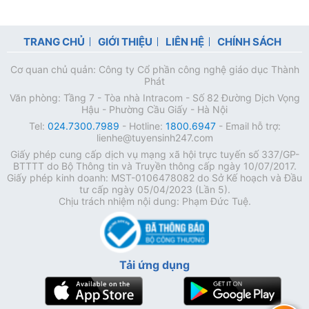
TRANG CHỦ
GIỚI THIỆU
LIÊN HỆ
CHÍNH SÁCH
Cơ quan chủ quản: Công ty Cổ phần công nghệ giáo dục Thành
Phát
Văn phòng: Tầng 7 - Tòa nhà Intracom - Số 82 Đường Dịch Vọng
Hậu - Phường Cầu Giấy - Hà Nội
Tel:
024.7300.7989
- Hotline:
1800.6947
- Email hỗ trợ:
lienhe@tuyensinh247.com
Giấy phép cung cấp dịch vụ mạng xã hội trực tuyến số 337/GP-
BTTTT do Bộ Thông tin và Truyền thông cấp ngày 10/07/2017.
Giấy phép kinh doanh: MST-0106478082 do Sở Kế hoạch và Đầu
tư cấp ngày 05/04/2023 (Lần 5).
Chịu trách nhiệm nội dung: Phạm Đức Tuệ.
Tải ứng dụng