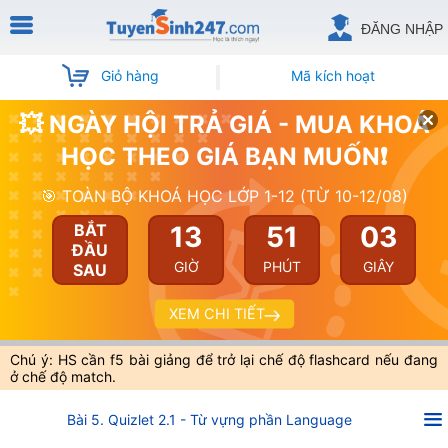
ĐĂNG NHẬP
Giỏ hàng
Mã kích hoạt
💥 NGÀY HỘI TRẢ GIÁ - MUA KHOÁ
HỌC THEO GIÁ BẠN MUỐN❗
🎯 TOÀN BỘ KHOÁ HỌC LỚP 1-12 (TỪ 10-12/08)
13
51
03
BẮT
ĐẦU
GIỜ
PHÚT
GIÂY
SAU
XEM CHI TIẾT
Chú ý: HS cần f5 bài giảng để trở lại chế độ flashcard nếu đang
ở chế độ match.
Bài 5. Quizlet 2.1 - Từ vựng phần Language