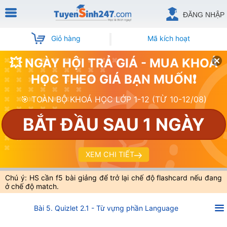
ĐĂNG NHẬP
Giỏ hàng
Mã kích hoạt
💥 NGÀY HỘI TRẢ GIÁ - MUA KHOÁ
HỌC THEO GIÁ BẠN MUỐN❗
🎯 TOÀN BỘ KHOÁ HỌC LỚP 1-12 (TỪ 10-12/08)
BẮT ĐẦU SAU 1 NGÀY
XEM CHI TIẾT
Chú ý: HS cần f5 bài giảng để trở lại chế độ flashcard nếu đang
ở chế độ match.
Bài 5. Quizlet 2.1 - Từ vựng phần Language