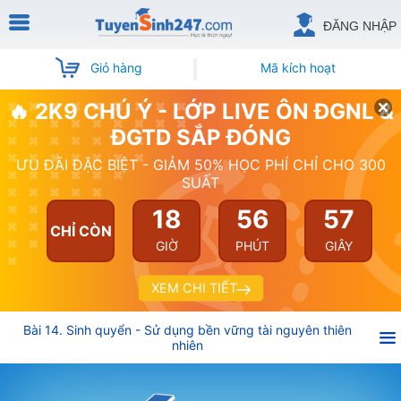
ĐĂNG NHẬP
Giỏ hàng
Mã kích hoạt
🔥 2K9 CHÚ Ý - LỚP LIVE ÔN ĐGNL &
ĐGTD SẮP ĐÓNG
ƯU ĐÃI ĐẶC BIỆT - GIẢM 50% HỌC PHÍ CHỈ CHO 300
SUẤT
18
56
57
CHỈ CÒN
GIỜ
PHÚT
GIÂY
XEM CHI TIẾT
Bài 14. Sinh quyển - Sử dụng bền vững tài nguyên thiên
nhiên