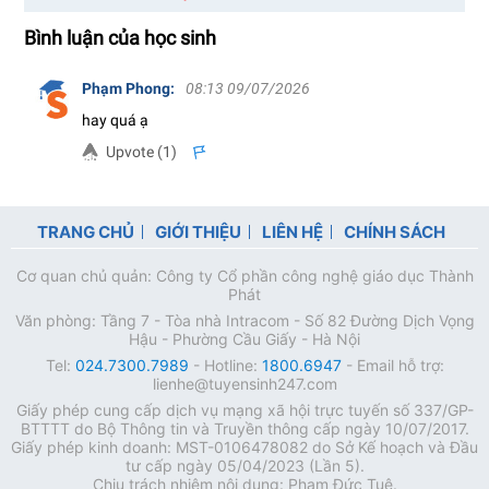
Bình luận của học sinh
Phạm Phong
:
08:13 09/07/2026
hay quá ạ
Upvote (
1
)
s
TRANG CHỦ
GIỚI THIỆU
LIÊN HỆ
CHÍNH SÁCH
Cơ quan chủ quản: Công ty Cổ phần công nghệ giáo dục Thành
Phát
Văn phòng: Tầng 7 - Tòa nhà Intracom - Số 82 Đường Dịch Vọng
Hậu - Phường Cầu Giấy - Hà Nội
Tel:
024.7300.7989
- Hotline:
1800.6947
- Email hỗ trợ:
lienhe@tuyensinh247.com
Giấy phép cung cấp dịch vụ mạng xã hội trực tuyến số 337/GP-
BTTTT do Bộ Thông tin và Truyền thông cấp ngày 10/07/2017.
Giấy phép kinh doanh: MST-0106478082 do Sở Kế hoạch và Đầu
tư cấp ngày 05/04/2023 (Lần 5).
Chịu trách nhiệm nội dung: Phạm Đức Tuệ.