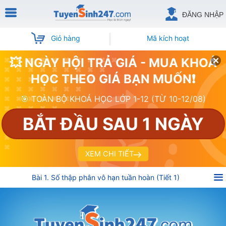
ĐĂNG NHẬP
Giỏ hàng
Mã kích hoạt
💥 NGÀY HỘI TRẢ GIÁ - MUA KHOÁ
HỌC THEO GIÁ BẠN MUỐN❗
🎯 TOÀN BỘ KHOÁ HỌC LỚP 1-12 (TỪ 10-12/08)
BẮT ĐẦU SAU 1 NGÀY
XEM CHI TIẾT
Bài 1. Số thập phân vô hạn tuần hoàn (Tiết 1)