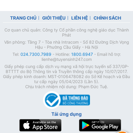
TRANG CHỦ
GIỚI THIỆU
LIÊN HỆ
CHÍNH SÁCH
Cơ quan chủ quản: Công ty Cổ phần công nghệ giáo dục Thành
Phát
Văn phòng: Tầng 7 - Tòa nhà Intracom - Số 82 Đường Dịch Vọng
Hậu - Phường Cầu Giấy - Hà Nội
Tel:
024.7300.7989
- Hotline:
1800.6947
- Email hỗ trợ:
lienhe@tuyensinh247.com
Giấy phép cung cấp dịch vụ mạng xã hội trực tuyến số 337/GP-
BTTTT do Bộ Thông tin và Truyền thông cấp ngày 10/07/2017.
Giấy phép kinh doanh: MST-0106478082 do Sở Kế hoạch và Đầu
tư cấp ngày 05/04/2023 (Lần 5).
Chịu trách nhiệm nội dung: Phạm Đức Tuệ.
Tải ứng dụng