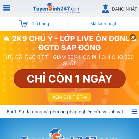
ĐĂNG NHẬP
Giỏ hàng
Mã kích hoạt
🔥 2K9 CHÚ Ý - LỚP LIVE ÔN ĐGNL &
ĐGTD SẮP ĐÓNG
ƯU ĐÃI ĐẶC BIỆT - GIẢM 50% HỌC PHÍ CHỈ CHO 300
SUẤT
CHỈ CÒN 1 NGÀY
XEM CHI TIẾT
Bài 1. Sự đa dạng và phương pháp nghiên cứu vi sinh vật