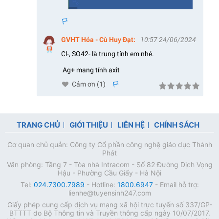
s
GVHT Hóa - Cù Huy Đạt
:
10:57 24/06/2024
Cl-, SO42- là trung tính em nhé.
Ag+ mang tính axit
Cảm ơn (
1
)
s
TRANG CHỦ
GIỚI THIỆU
LIÊN HỆ
CHÍNH SÁCH
Cơ quan chủ quản: Công ty Cổ phần công nghệ giáo dục Thành
Phát
Văn phòng: Tầng 7 - Tòa nhà Intracom - Số 82 Đường Dịch Vọng
Hậu - Phường Cầu Giấy - Hà Nội
Tel:
024.7300.7989
- Hotline:
1800.6947
- Email hỗ trợ:
lienhe@tuyensinh247.com
Giấy phép cung cấp dịch vụ mạng xã hội trực tuyến số 337/GP-
BTTTT do Bộ Thông tin và Truyền thông cấp ngày 10/07/2017.