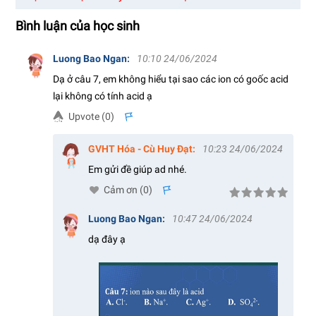
Bình luận của học sinh
Luong Bao Ngan
:
10:10 24/06/2024
Dạ ở câu 7, em không hiểu tại sao các ion có goốc acid
lại không có tính acid ạ
Upvote (
0
)
s
GVHT Hóa - Cù Huy Đạt
:
10:23 24/06/2024
Em gửi đề giúp ad nhé.
Cảm ơn (
0
)
s
Luong Bao Ngan
:
10:47 24/06/2024
dạ đây ạ