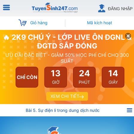
ĐĂNG NHẬP
Giỏ hàng
Mã kích hoạt
🔥 2K9 CHÚ Ý - LỚP LIVE ÔN ĐGNL &
ĐGTD SẮP ĐÓNG
ƯU ĐÃI ĐẶC BIỆT - GIẢM 50% HỌC PHÍ CHỈ CHO 300
SUẤT
13
24
14
CHỈ CÒN
GIỜ
PHÚT
GIÂY
XEM CHI TIẾT
Bài 5. Sự điện li trong dung dịch nước