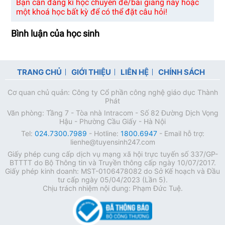
Bạn cần đăng kí học chuyên đề/bài giảng này hoặc
một khoá học bất kỳ để có thể đặt câu hỏi!
Bình luận của học sinh
TRANG CHỦ
GIỚI THIỆU
LIÊN HỆ
CHÍNH SÁCH
Cơ quan chủ quản: Công ty Cổ phần công nghệ giáo dục Thành
Phát
Văn phòng: Tầng 7 - Tòa nhà Intracom - Số 82 Đường Dịch Vọng
Hậu - Phường Cầu Giấy - Hà Nội
Tel:
024.7300.7989
- Hotline:
1800.6947
- Email hỗ trợ:
lienhe@tuyensinh247.com
Giấy phép cung cấp dịch vụ mạng xã hội trực tuyến số 337/GP-
BTTTT do Bộ Thông tin và Truyền thông cấp ngày 10/07/2017.
Giấy phép kinh doanh: MST-0106478082 do Sở Kế hoạch và Đầu
tư cấp ngày 05/04/2023 (Lần 5).
Chịu trách nhiệm nội dung: Phạm Đức Tuệ.