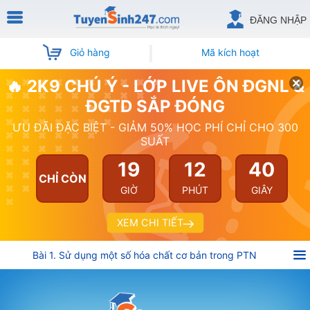
ĐĂNG NHẬP
Giỏ hàng
Mã kích hoạt
🔥 2K9 CHÚ Ý - LỚP LIVE ÔN ĐGNL &
ĐGTD SẮP ĐÓNG
ƯU ĐÃI ĐẶC BIỆT - GIẢM 50% HỌC PHÍ CHỈ CHO 300
SUẤT
19
12
40
CHỈ CÒN
GIỜ
PHÚT
GIÂY
XEM CHI TIẾT
Bài 1. Sử dụng một số hóa chất cơ bản trong PTN