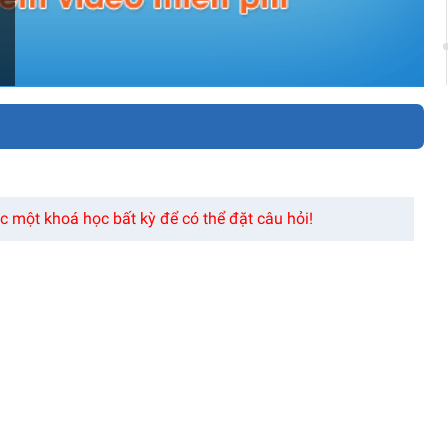
 một khoá học bất kỳ để có thể đặt câu hỏi!