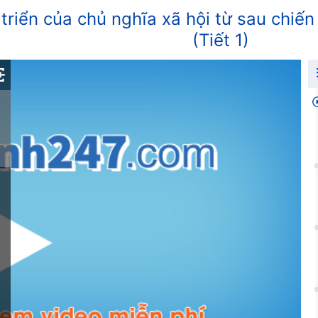
 triển của chủ nghĩa xã hội từ sau chiến
(Tiết 1)