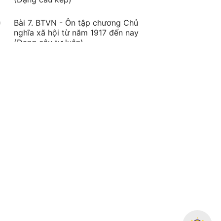
Bài 7. BTVN - Ôn tập chương Chủ
nghĩa xã hội từ năm 1917 đến nay
(Dạng câu tự luận)
Bài 8. BTVN - Ôn tập chương Chủ
nghĩa xã hội từ năm 1917 đến nay
(Dạng câu TN đúng sai)
Bài 9. BTVN - Sự phát triển của chủ
nghĩa xã hội từ sau chiến tranh thế
giới thứ hai đến nay (Tiết 2)