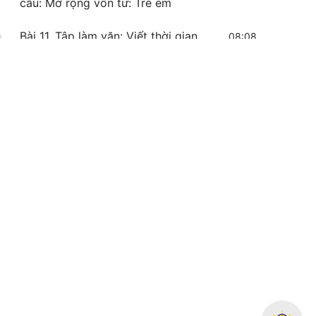
câu: Mở rộng vốn từ: Trẻ em
Bài 11. Tập làm văn: Viết thời gian
08:08
biểu
Bài 12. Phiếu bài tập - Tập làm văn:
Viết thời gian biểu
Bài 13. Tập đọc: Ngày hôm qua đâu
09:49
rồi
Bài 14. Phiếu bài tập - Tập đọc: Ngày
hôm qua đâu rồi
Bài 15. Luyện từ và câu: Từ chỉ sự
09:49
vật - Câu kiểu Ai là gì?
Bài 16. Phiếu bài tập - Luyện từ và
câu: Từ chỉ sự vật - Câu kiểu Ai là
gì?