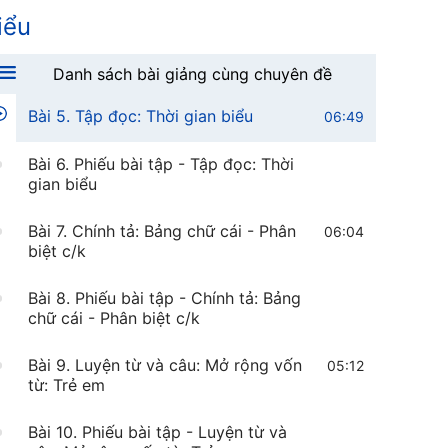
Bài 3. Luyện từ và câu: Từ và câu
05:31
iểu
Bài 4. Phiếu bài tập - Luyện từ và
câu: Từ và câu
Danh sách bài giảng cùng chuyên đề
Bài 5. Tập đọc: Thời gian biểu
06:49
Bài 6. Phiếu bài tập - Tập đọc: Thời
gian biểu
Bài 7. Chính tả: Bảng chữ cái - Phân
06:04
biệt c/k
Bài 8. Phiếu bài tập - Chính tả: Bảng
chữ cái - Phân biệt c/k
Bài 9. Luyện từ và câu: Mở rộng vốn
05:12
từ: Trẻ em
Bài 10. Phiếu bài tập - Luyện từ và