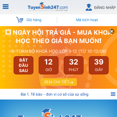
ĐĂNG NHẬP
Giỏ hàng
Mã kích hoạt
💥 NGÀY HỘI TRẢ GIÁ - MUA KHOÁ
HỌC THEO GIÁ BẠN MUỐN❗
🎯 TOÀN BỘ KHOÁ HỌC LỚP 1-12 (TỪ 10-12/08)
12
32
39
BẮT
ĐẦU
GIỜ
PHÚT
GIÂY
SAU
XEM CHI TIẾT
Bài 1. Tế bào - đơn vị cơ sở của sự sống