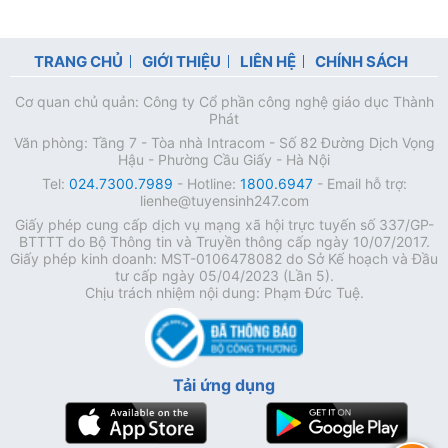
TRANG CHỦ
GIỚI THIỆU
LIÊN HỆ
CHÍNH SÁCH
Cơ quan chủ quản: Công ty Cổ phần công nghệ giáo dục Thành
Phát
Văn phòng: Tầng 7 - Tòa nhà Intracom - Số 82 Đường Dịch Vọng
Hậu - Phường Cầu Giấy - Hà Nội
Tel:
024.7300.7989
- Hotline:
1800.6947
- Email hỗ trợ:
lienhe@tuyensinh247.com
Giấy phép cung cấp dịch vụ mạng xã hội trực tuyến số 337/GP-
BTTTT do Bộ Thông tin và Truyền thông cấp ngày 10/07/2017.
Giấy phép kinh doanh: MST-0106478082 do Sở Kế hoạch và Đầu
tư cấp ngày 05/04/2023 (Lần 5).
Chịu trách nhiệm nội dung: Phạm Đức Tuệ.
Tải ứng dụng