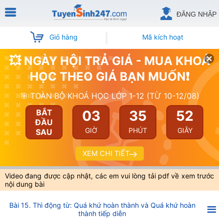
ĐĂNG NHẬP
Giỏ hàng
Mã kích hoạt
💥 NGÀY HỘI TRẢ GIÁ - MUA KHOÁ
HỌC THEO GIÁ BẠN MUỐN❗
🎯 TOÀN BỘ KHOÁ HỌC LỚP 1-12 (TỪ 10-12/08)
03
35
52
BẮT
ĐẦU
GIỜ
PHÚT
GIÂY
SAU
XEM CHI TIẾT
Video đang được cập nhật, các em vui lòng tải pdf về xem trước
nội dung bài
Bài 15. Thì động từ: Quá khứ hoàn thành và Quá khứ hoàn
thành tiếp diễn