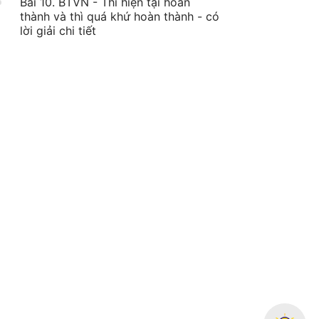
Bài 10. BTVN - Thì hiện tại hoàn
thành và thì quá khứ hoàn thành - có
lời giải chi tiết
Bài 11. Thì tương lai đơn
27:38
Bài 12. BTVN - Thì tương lai đơn - có
lời giải chi tiết
Bài 13. Động từ khuyết thiếu
42:42
Bài 14. BTVN - Động từ khuyết thiếu
44:48
- có lời giải chi tiết
Bài 15. Câu tường thuật
35:04
Bài 16. BTVN - Câu tường thuật - có
lời giải chi tiết
Bài 17. Mệnh đề quan hệ
48:24