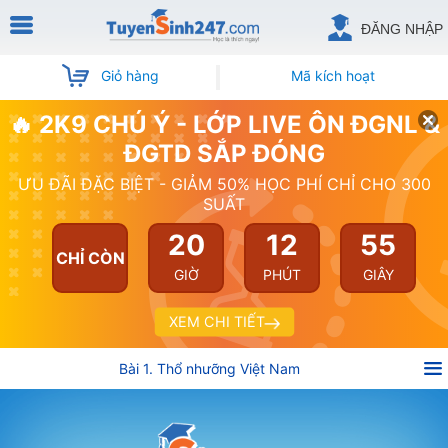
ĐĂNG NHẬP
Giỏ hàng
Mã kích hoạt
🔥 2K9 CHÚ Ý - LỚP LIVE ÔN ĐGNL &
ĐGTD SẮP ĐÓNG
ƯU ĐÃI ĐẶC BIỆT - GIẢM 50% HỌC PHÍ CHỈ CHO 300
SUẤT
20
12
55
CHỈ CÒN
GIỜ
PHÚT
GIÂY
XEM CHI TIẾT
Bài 1. Thổ nhưỡng Việt Nam