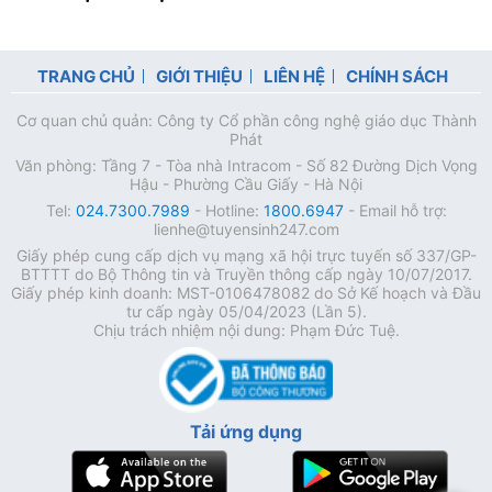
TRANG CHỦ
GIỚI THIỆU
LIÊN HỆ
CHÍNH SÁCH
Cơ quan chủ quản: Công ty Cổ phần công nghệ giáo dục Thành
Phát
Văn phòng: Tầng 7 - Tòa nhà Intracom - Số 82 Đường Dịch Vọng
Hậu - Phường Cầu Giấy - Hà Nội
Tel:
024.7300.7989
- Hotline:
1800.6947
- Email hỗ trợ:
lienhe@tuyensinh247.com
Giấy phép cung cấp dịch vụ mạng xã hội trực tuyến số 337/GP-
BTTTT do Bộ Thông tin và Truyền thông cấp ngày 10/07/2017.
Giấy phép kinh doanh: MST-0106478082 do Sở Kế hoạch và Đầu
tư cấp ngày 05/04/2023 (Lần 5).
Chịu trách nhiệm nội dung: Phạm Đức Tuệ.
Tải ứng dụng