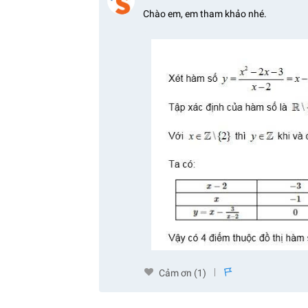
Chào em, em tham khảo nhé.
Cảm ơn (
1
)
s