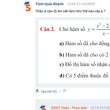
Trịnh Quốc Khánh
:
12:04 21/10/2025
Thầy ơi câu d) em nên làm như thế nào vậy ạ ?
Upvote (
0
)
s
GVHT Toán - Thảo Anh
:
12:13 21/10