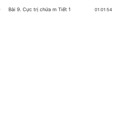
Bài 9. Cực trị chứa m Tiết 1
01:01:54
Bài 10. BTVN - Cực trị chứa m Tiết 1
Bài 11. Cực trị chứa m Tiết 2
41:08
Bài 12. BTVN - Cực trị chứa m Tiết 2
Bài 13. Bài toán cực trị chứa trị tuyệt
48:20
đối, hàm hợp
Bài 14. BTVN - Bài toán cực trị chứa
trị tuyệt đối, hàm hợp
Bài 15. Xác định GTLN - GTNN của
42:58
hàm số
Bài 16. BTVN - Xác định GTLN -
GTNN của hàm số