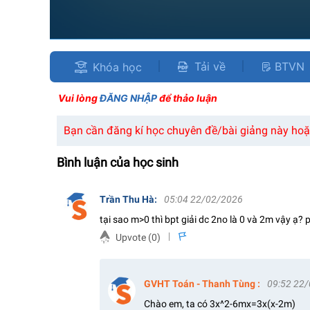
Tải về
BTVN
Khóa học
Vui lòng
ĐĂNG NHẬP
để thảo luận
Bạn cần đăng kí học chuyên đề/bài giảng này hoặc
Bình luận của học sinh
Trần Thu Hà
:
05:04 22/02/2026
tại sao m>0 thì bpt giải dc 2no là 0 và 2m vậy ạ? 
Upvote (
0
)
s
GVHT Toán - Thanh Tùng
:
09:52 22
Chào em, ta có 3x^2-6mx=3x(x-2m)