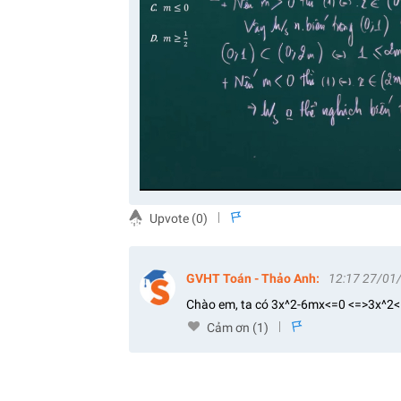
Upvote (
0
)
s
GVHT Toán - Thảo Anh
:
12:17 27/01
Chào em, ta có 3x^2-6mx<=0 <=>3x^2<
Cảm ơn (
1
)
s