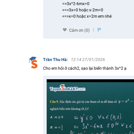
=>3x^2-6mx=0
<=>3x=0 hoặc x-2m=0
<=>x=0 hoặc x=2m em nhé
Cảm ơn (
0
)
s
Trần Thu Hà
:
12:14 27/01/2026
Cho em hỏi ở cách2, sao lại biến thành 3x^2 ạ