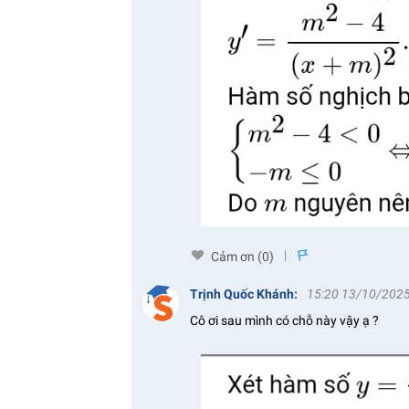
Cảm ơn (
0
)
s
Trịnh Quốc Khánh
:
15:20 13/10/202
Cô ơi sau mình có chỗ này vậy ạ ?